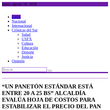
Saltar
lunes, agosto 10, 2026
al
contenido
Local
Nacional
Internacional
Crónicas del Sur
Salud
USFX
Cultura
Educación
Deporte
Justicia
Opinión
“UN PANETÓN ESTÁNDAR ESTÁ
ENTRE 20 A 25 BS” ALCALDÍA
EVALÚA HOJA DE COSTOS PARA
ESTABILIZAR EL PRECIO DEL PAN