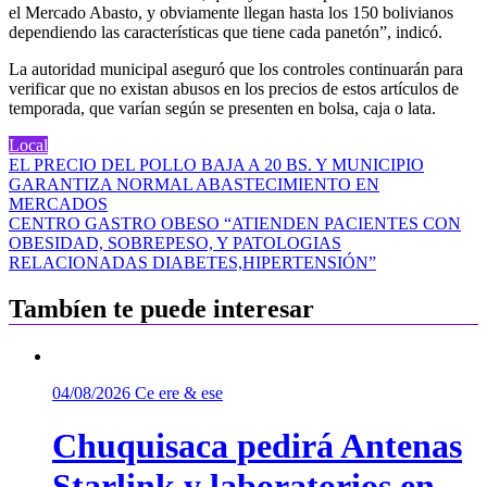
el Mercado Abasto, y obviamente llegan hasta los 150 bolivianos
dependiendo las características que tiene cada panetón”, indicó.
La autoridad municipal aseguró que los controles continuarán para
verificar que no existan abusos en los precios de estos artículos de
temporada, que varían según se presenten en bolsa, caja o lata.
Local
Navegación
EL PRECIO DEL POLLO BAJA A 20 BS. Y MUNICIPIO
GARANTIZA NORMAL ABASTECIMIENTO EN
de
MERCADOS
entradas
CENTRO GASTRO OBESO “ATIENDEN PACIENTES CON
OBESIDAD, SOBREPESO, Y PATOLOGIAS
RELACIONADAS DIABETES,HIPERTENSIÓN”
Tambíen te puede interesar
04/08/2026
Ce ere & ese
Chuquisaca pedirá Antenas
Starlink y laboratorios en