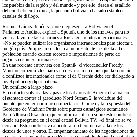
los pueblos de la región y del mundo» y por ello, desde el estallido
del conflicto en Ucrania, la posición boliviana ha sido establecer
canales de diálogo.
Romina Gómez Jiménez, quien representa a Bolivia en el
Parlamento Andino, explicó a Sputnik uno de los motivos para no
votar a favor de las sanciones a Rusia en ámbitos internacionales:
«No se pueden utilizar los organismos internacionales para afectar a
ningún país. Porque no se afecta a un presidente: se afecta a la
población cuando existen recortes o imposiciones de parte de
organismos internacionales».
En una reciente entrevista con Sputnik, el vicecanciller Freddy
Mamani comentó «los países en desarrollo creemos que la solución
a conflictos internacionales como el de Ucrania debe ser dialogado a
nivel político y diplomático».
Un conflicto a largo plazo
El conflicto volvió a las tapas de los diarios de América Latina con
el atentado contra el gasoducto Nord Stream 2, la voladura del
puente que en territorio ruso conecta con Crimea y la respuesta del
Gobierno de Vladimir Putin sobre puntos estratégicos ucranianos.
Para Alfonso Ossandón, quien informa a diario sobre este conflicto
desde su programa en el canal estatal Bolivia TV, «el final no se ve
cercano. Este conflicto va a perdurar un tiempo más allá de los
deseos de unos y otros. El empantanamiento de las negociaciones da
la razón a las autoridades de Rusia, en el sentido de que la actitud de