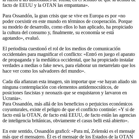
facto de EEUU y la OTAN las empantana».
Para Ossandón, la gran crisis que se vive en Europa es por «no
poder coexistir en este mundo en términos de cooperación. Porque
su modelo de desarrollo, como ellos lo han aplicado, ha propiciado
la cultura del consumo y, finalmente, su economía se está
agotando», evaluó.
El periodista cuestionó el rol de los medios de comunicación
occidentales para magnificar el conflicto: «Entró en juego el aparato
de propaganda y la mediática occidental, que ha propiciado instalar
verdades a medias o fake news, para elaborar un metarrelato que los
hace ver como los salvadores del mundo».
Cada día afianzan esta imagen, sin importar que «se hayan aliado sin
ninguna contemplación con elementos antidemocráticos, de
posiciones fascistas y neonazis que se enquistaron y larvaron en
Ucrania».
Para Ossandón, más allá de los beneficios o perjuicios económicos
coyunturales, existe el peligro de que el conflicto continúe: «Y si de
facto está la OTAN, de facto está EEUU, de facto están las agencias
de inteligencia británicas, obviamente el casus belli está abierto».
En este sentido, Ossandón graficó: «Para mí, Zelenski es el mensaje
más que el mensajero. Él es el mensaje de los Estados de la OTAN