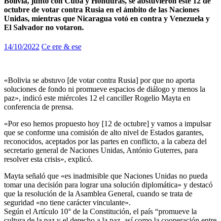
Bolivia, junto con Cuba y Honduras, se abstuvieron este 12 de
octubre de votar contra Rusia en el ámbito de las Naciones
Unidas, mientras que Nicaragua votó en contra y Venezuela y
El Salvador no votaron.
14/10/2022
Ce ere & ese
«Bolivia se abstuvo [de votar contra Rusia] por que no aporta
soluciones de fondo ni promueve espacios de diálogo y menos la
paz», indicó este miércoles 12 el canciller Rogelio Mayta en
conferencia de prensa.
«Por eso hemos propuesto hoy [12 de octubre] y vamos a impulsar
que se conforme una comisión de alto nivel de Estados garantes,
reconocidos, aceptados por las partes en conflicto, a la cabeza del
secretario general de Naciones Unidas, António Guterres, para
resolver esta crisis», explicó.
Mayta señaló que «es inadmisible que Naciones Unidas no pueda
tomar una decisión para lograr una solución diplomática» y destacó
que la resolución de la Asamblea General, cuando se trata de
seguridad «no tiene carácter vinculante».
Según el Artículo 10° de la Constitución, el país “promueve la
cultura de la paz y el derecho a la paz, así como la cooperación entre