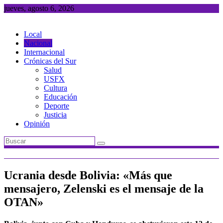
Saltar
jueves, agosto 6, 2026
al
contenido
Local
Nacional
Internacional
Crónicas del Sur
Salud
USFX
Cultura
Educación
Deporte
Justicia
Opinión
Ucrania desde Bolivia: «Más que
mensajero, Zelenski es el mensaje de la
OTAN»