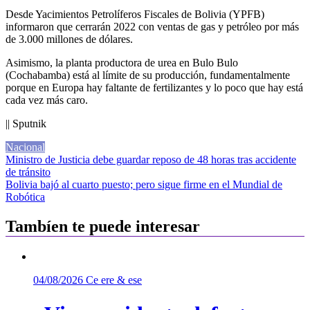
Desde Yacimientos Petrolíferos Fiscales de Bolivia (YPFB)
informaron que cerrarán 2022 con ventas de gas y petróleo por más
de 3.000 millones de dólares.
Asimismo, la planta productora de urea en Bulo Bulo
(Cochabamba) está al límite de su producción, fundamentalmente
porque en Europa hay faltante de fertilizantes y lo poco que hay está
cada vez más caro.
|| Sputnik
Nacional
Navegación
Ministro de Justicia debe guardar reposo de 48 horas tras accidente
de tránsito
de
Bolivia bajó al cuarto puesto; pero sigue firme en el Mundial de
entradas
Robótica
Tambíen te puede interesar
04/08/2026
Ce ere & ese