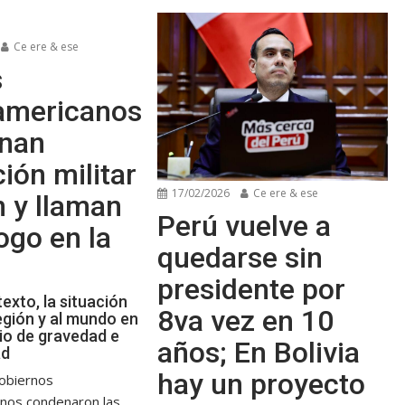
Ce ere & ese
s
oamericanos
nan
ión militar
17/02/2026
Ce ere & ese
n y llaman
Perú vuelve a
logo en la
quedarse sin
presidente por
texto, la situación
8va vez en 10
egión y al mundo en
io de gravedad e
años; En Bolivia
ad
hay un proyecto
obiernos
anos condenaron las