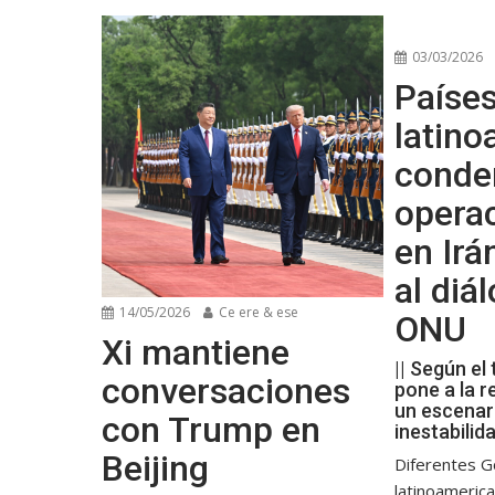
03/03/2026
Paíse
latin
conde
operac
en Irá
al diá
14/05/2026
Ce ere & ese
ONU
Xi mantiene
|| Según el 
conversaciones
pone a la r
un escenar
con Trump en
inestabilid
Beijing
Diferentes G
latinoameric