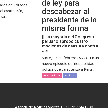
de ley para
itares de Estados
descabezar al
el contra Irán,
su...
presidente de la
misma forma
|| La mayoría del Congreso
peruano aprobó cuatro
mociones de censura contra
Jerí
Sucre, 17 de febrero (ANV).- En un
nuevo episodio de inestabilidad
política que caracteriza a Perú...
Internacional
Nacional
Agencia de Noticias Violeta | Celular 72441200