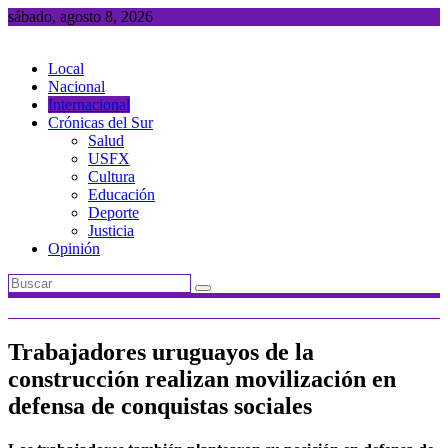
Saltar
sábado, agosto 8, 2026
al
contenido
Local
Nacional
Internacional
Crónicas del Sur
Salud
USFX
Cultura
Educación
Deporte
Justicia
Opinión
Trabajadores uruguayos de la
construcción realizan movilización en
defensa de conquistas sociales