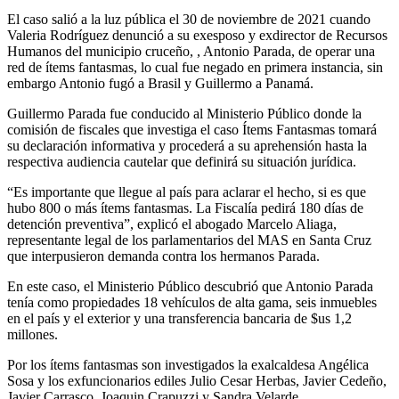
El caso salió a la luz pública el 30 de noviembre de 2021 cuando
Valeria Rodríguez denunció a su exesposo y exdirector de Recursos
Humanos del municipio cruceño, , Antonio Parada, de operar una
red de ítems fantasmas, lo cual fue negado en primera instancia, sin
embargo Antonio fugó a Brasil y Guillermo a Panamá.
Guillermo Parada fue conducido al Ministerio Público donde la
comisión de fiscales que investiga el caso Ítems Fantasmas tomará
su declaración informativa y procederá a su aprehensión hasta la
respectiva audiencia cautelar que definirá su situación jurídica.
“Es importante que llegue al país para aclarar el hecho, si es que
hubo 800 o más ítems fantasmas. La Fiscalía pedirá 180 días de
detención preventiva”, explicó el abogado Marcelo Aliaga,
representante legal de los parlamentarios del MAS en Santa Cruz
que interpusieron demanda contra los hermanos Parada.
En este caso, el Ministerio Público descubrió que Antonio Parada
tenía como propiedades 18 vehículos de alta gama, seis inmuebles
en el país y el exterior y una transferencia bancaria de $us 1,2
millones.
Por los ítems fantasmas son investigados la exalcaldesa Angélica
Sosa y los exfuncionarios ediles Julio Cesar Herbas, Javier Cedeño,
Javier Carrasco, Joaquin Crapuzzi y Sandra Velarde.