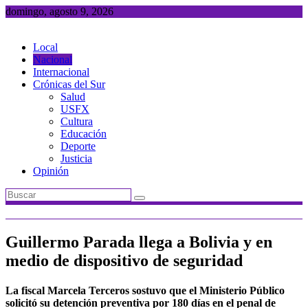
Saltar
domingo, agosto 9, 2026
al
contenido
Local
Nacional
Internacional
Crónicas del Sur
Salud
USFX
Cultura
Educación
Deporte
Justicia
Opinión
Guillermo Parada llega a Bolivia y en
medio de dispositivo de seguridad
La fiscal Marcela Terceros sostuvo que el Ministerio Público
solicitó su detención preventiva por 180 días en el penal de