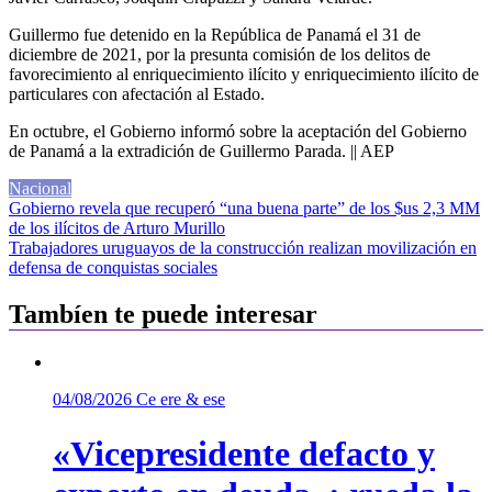
Guillermo fue detenido en la República de Panamá el 31 de
diciembre de 2021, por la presunta comisión de los delitos de
favorecimiento al enriquecimiento ilícito y enriquecimiento ilícito de
particulares con afectación al Estado.
En octubre, el Gobierno informó sobre la aceptación del Gobierno
de Panamá a la extradición de Guillermo Parada. || AEP
Nacional
Navegación
Gobierno revela que recuperó “una buena parte” de los $us 2,3 MM
de los ilícitos de Arturo Murillo
de
Trabajadores uruguayos de la construcción realizan movilización en
entradas
defensa de conquistas sociales
Tambíen te puede interesar
04/08/2026
Ce ere & ese
«Vicepresidente defacto y