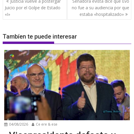
Justicia vuelve a postergar
Senadora evista dice que Evo
de
Juicio por el Golpe de Estado
no fue a su audiencia por que
entradas
«I»
estaba «hospitalizado»
Tambíen te puede interesar
04/08/2026
Ce ere & ese