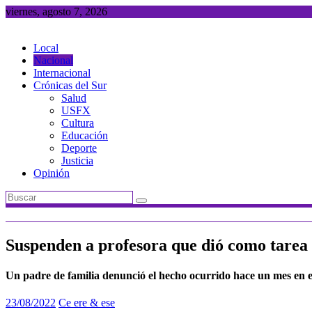
Saltar
viernes, agosto 7, 2026
al
contenido
Local
Nacional
Internacional
Crónicas del Sur
Salud
USFX
Cultura
Educación
Deporte
Justicia
Opinión
Suspenden a profesora que dió como tarea 
Un padre de familia denunció el hecho ocurrido hace un mes en e
23/08/2022
Ce ere & ese