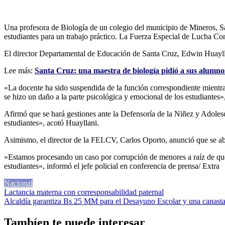
Una profesora de Biología de un colegio del municipio de Mineros, Sa
estudiantes para un trabajo práctico. La Fuerza Especial de Lucha Co
El director Departamental de Educación de Santa Cruz, Edwin Huayllan
Lee más:
Santa Cruz: una maestra de biología pidió a sus alumno
«La docente ha sido suspendida de la función correspondiente mientras 
se hizo un daño a la parte psicológica y emocional de los estudiantes»
Afirmó que se hará gestiones ante la Defensoría de la Niñez y Adolesc
estudiantes», acotó Huayllani.
Asimismo, el director de la FELCV, Carlos Oporto, anunció que se abri
«Estamos procesando un caso por corrupción de menores a raíz de que 
estudiantes», informó el jefe policial en conferencia de prensa/ Extra
Nacional
Navegación
Lactancia materna con corresponsabilidad paternal
Alcaldía garantiza Bs 25 MM para el Desayuno Escolar y una canasta 
de
entradas
Tambíen te puede interesar