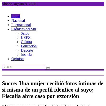
Saltar
sábado, agosto 8, 2026
al
contenido
Local
Nacional
Internacional
Crónicas del Sur
Salud
USFX
Cultura
Educación
Deporte
Justicia
Opinión
Sucre: Una mujer recibió fotos íntimas de
si misma de un perfil idéntico al suyo;
Fiscalía abre caso por extorsión