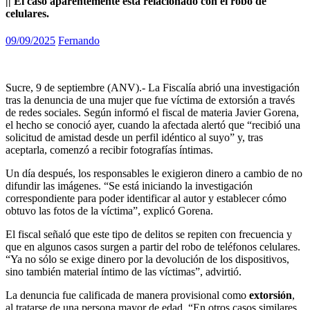
|| El caso aparentemente está relacionado con el robo de
celulares.
09/09/2025
Fernando
Sucre, 9 de septiembre (ANV).- La Fiscalía abrió una investigación
tras la denuncia de una mujer que fue víctima de extorsión a través
de redes sociales. Según informó el fiscal de materia Javier Gorena,
el hecho se conoció ayer, cuando la afectada alertó que “recibió una
solicitud de amistad desde un perfil idéntico al suyo” y, tras
aceptarla, comenzó a recibir fotografías íntimas.
Un día después, los responsables le exigieron dinero a cambio de no
difundir las imágenes. “Se está iniciando la investigación
correspondiente para poder identificar al autor y establecer cómo
obtuvo las fotos de la víctima”, explicó Gorena.
El fiscal señaló que este tipo de delitos se repiten con frecuencia y
que en algunos casos surgen a partir del robo de teléfonos celulares.
“Ya no sólo se exige dinero por la devolución de los dispositivos,
sino también material íntimo de las víctimas”, advirtió.
La denuncia fue calificada de manera provisional como
extorsión
,
al tratarse de una persona mayor de edad. “En otros casos similares