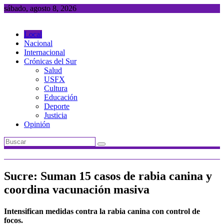
Saltar
sábado, agosto 8, 2026
al
contenido
Local
Nacional
Internacional
Crónicas del Sur
Salud
USFX
Cultura
Educación
Deporte
Justicia
Opinión
Sucre: Suman 15 casos de rabia canina y
coordina vacunación masiva
Intensifican medidas contra la rabia canina con control de
focos.