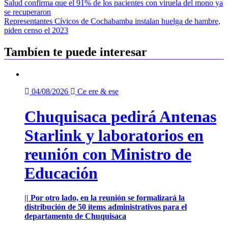
Navegación
Salud confirma que el 91% de los pacientes con viruela del mono ya
se recuperaron
de
Representantes Cívicos de Cochabamba instalan huelga de hambre,
entradas
piden censo el 2023
Tambíen te puede interesar
04/08/2026
Ce ere & ese
Chuquisaca pedirá Antenas
Starlink y laboratorios en
reunión con Ministro de
Educación
|| Por otro lado, en la reunión se formalizará la
distribución de 50 ítems administrativos para el
departamento de Chuquisaca