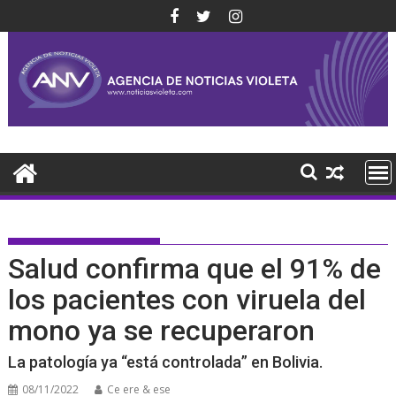
Saltar
al
contenido
Salud confirma que el 91% de
los pacientes con viruela del
mono ya se recuperaron
La patología ya “está controlada” en Bolivia.
08/11/2022
Ce ere & ese