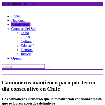
Saltar
lunes, agosto 10, 2026
al
contenido
Local
Nacional
Internacional
Crónicas del Sur
Salud
USFX
Cultura
Educación
Deporte
Justicia
Opinión
Camioneros mantienen paro por tercer
día consecutivo en Chile
Los camioneros indicaron que la movilización continuará hasta
que se logren acuerdos definitivos