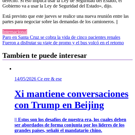
derecho. Si eso implica usar la Ley de Seguridad del Estado, el
Gobierno va a usar la Ley de Seguridad del Estado», dijo.
Está previsto que este jueves se realice una nueva reunión entre las
partes para negociar sobre las demandas de los camioneros. ||
Internacional
Navegación
Paro en Santa Cruz se cobra la vida de cinco pacientes renales
Fueron a disfrutar su viaje de promo y el bus volcó en el retorno
de
entradas
Tambíen te puede interesar
14/05/2026
Ce ere & ese
Xi mantiene conversaciones
con Trump en Beijing
|| Estos son los desafíos de nuestra era, los cuales deben
ser abordados de forma conjunta por los líderes de los
grandes países, señaló el mandatario chino.