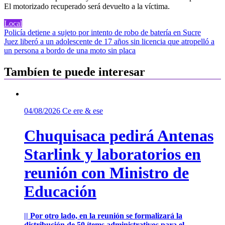
El motorizado recuperado será devuelto a la víctima.
Local
Navegación
Policía detiene a sujeto por intento de robo de batería en Sucre
Juez liberó a un adolescente de 17 años sin licencia que atropelló a
de
un persona a bordo de una moto sin placa
entradas
Tambíen te puede interesar
04/08/2026
Ce ere & ese
Chuquisaca pedirá Antenas
Starlink y laboratorios en
reunión con Ministro de
Educación
|| Por otro lado, en la reunión se formalizará la
distribución de 50 ítems administrativos para el