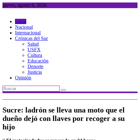
Saltar
jueves, agosto 6, 2026
al
contenido
Local
Nacional
Internacional
Crónicas del Sur
Salud
USFX
Cultura
Educación
Deporte
Justicia
Opinión
Sucre: ladrón se lleva una moto que el
dueño dejó con llaves por recoger a su
hijo