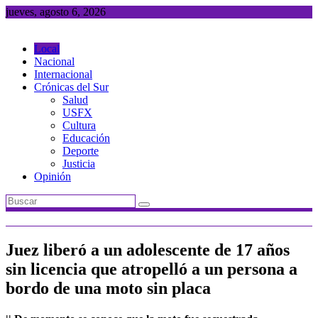
Saltar
jueves, agosto 6, 2026
al
contenido
Local
Nacional
Internacional
Crónicas del Sur
Salud
USFX
Cultura
Educación
Deporte
Justicia
Opinión
Juez liberó a un adolescente de 17 años
sin licencia que atropelló a un persona a
bordo de una moto sin placa