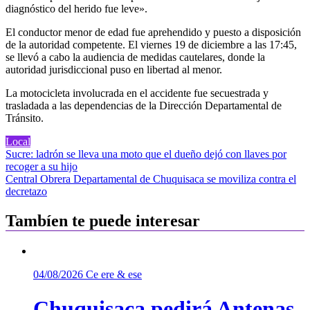
diagnóstico del herido fue leve».
El conductor menor de edad fue aprehendido y puesto a disposición
de la autoridad competente. El viernes 19 de diciembre a las 17:45,
se llevó a cabo la audiencia de medidas cautelares, donde la
autoridad jurisdiccional puso en libertad al menor.
La motocicleta involucrada en el accidente fue secuestrada y
trasladada a las dependencias de la Dirección Departamental de
Tránsito.
Local
Navegación
Sucre: ladrón se lleva una moto que el dueño dejó con llaves por
recoger a su hijo
de
Central Obrera Departamental de Chuquisaca se moviliza contra el
entradas
decretazo
Tambíen te puede interesar
04/08/2026
Ce ere & ese
Chuquisaca pedirá Antenas