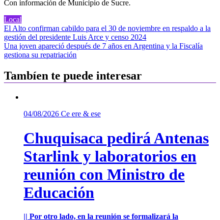
Con información de Municipio de Sucre.
Local
Navegación
El Alto confirman cabildo para el 30 de noviembre en respaldo a la
gestión del presidente Luis Arce y censo 2024
de
Una joven apareció después de 7 años en Argentina y la Fiscalía
entradas
gestiona su repatriación
Tambíen te puede interesar
04/08/2026
Ce ere & ese
Chuquisaca pedirá Antenas
Starlink y laboratorios en
reunión con Ministro de
Educación
|| Por otro lado, en la reunión se formalizará la