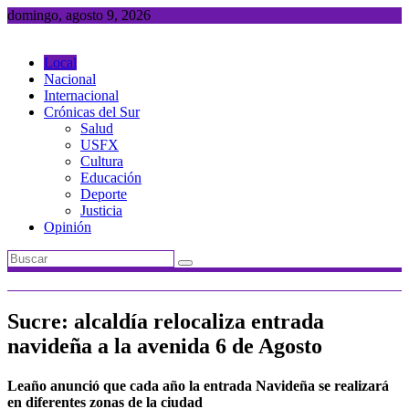
Saltar
domingo, agosto 9, 2026
al
contenido
Local
Nacional
Internacional
Crónicas del Sur
Salud
USFX
Cultura
Educación
Deporte
Justicia
Opinión
Sucre: alcaldía relocaliza entrada
navideña a la avenida 6 de Agosto
Leaño anunció que cada año la entrada Navideña se realizará
en diferentes zonas de la ciudad