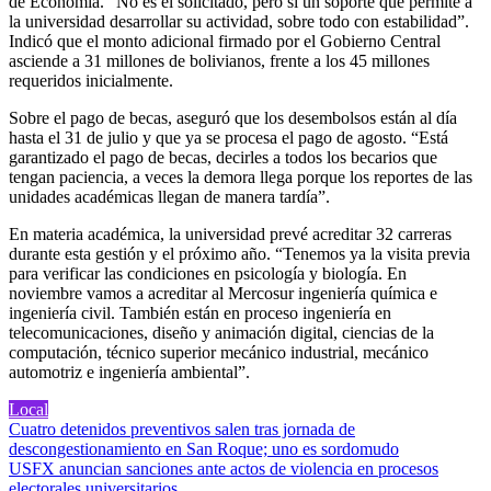
de Economía. “No es el solicitado, pero sí un soporte que permite a
la universidad desarrollar su actividad, sobre todo con estabilidad”.
Indicó que el monto adicional firmado por el Gobierno Central
asciende a 31 millones de bolivianos, frente a los 45 millones
requeridos inicialmente.
Sobre el pago de becas, aseguró que los desembolsos están al día
hasta el 31 de julio y que ya se procesa el pago de agosto. “Está
garantizado el pago de becas, decirles a todos los becarios que
tengan paciencia, a veces la demora llega porque los reportes de las
unidades académicas llegan de manera tardía”.
En materia académica, la universidad prevé acreditar 32 carreras
durante esta gestión y el próximo año. “Tenemos ya la visita previa
para verificar las condiciones en psicología y biología. En
noviembre vamos a acreditar al Mercosur ingeniería química e
ingeniería civil. También están en proceso ingeniería en
telecomunicaciones, diseño y animación digital, ciencias de la
computación, técnico superior mecánico industrial, mecánico
automotriz e ingeniería ambiental”.
Local
Navegación
Cuatro detenidos preventivos salen tras jornada de
descongestionamiento en San Roque; uno es sordomudo
de
USFX anuncian sanciones ante actos de violencia en procesos
electorales universitarios