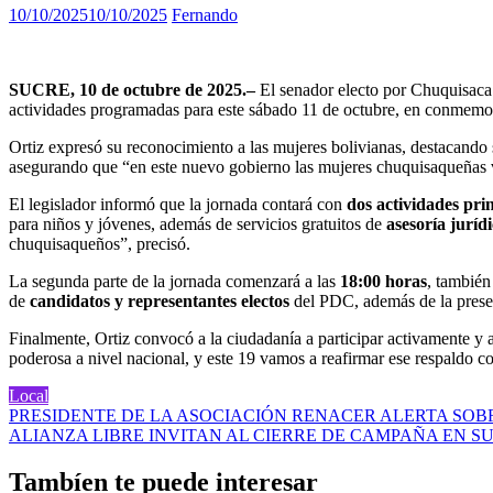
10/10/2025
10/10/2025
Fernando
SUCRE, 10 de octubre de 2025.–
El senador electo por Chuquisaca
actividades programadas para este sábado 11 de octubre, en conmemo
Ortiz expresó su reconocimiento a las mujeres bolivianas, destacando su
asegurando que “en este nuevo gobierno las mujeres chuquisaqueñas v
El legislador informó que la jornada contará con
dos actividades pri
para niños y jóvenes, además de servicios gratuitos de
asesoría juríd
chuquisaqueños”, precisó.
La segunda parte de la jornada comenzará a las
18:00 horas
, también
de
candidatos y representantes electos
del PDC, además de la pres
Finalmente, Ortiz convocó a la ciudadanía a participar activamente y 
poderosa a nivel nacional, y este 19 vamos a reafirmar ese respaldo 
Local
Navegación
PRESIDENTE DE LA ASOCIACIÓN RENACER ALERTA SOBR
ALIANZA LIBRE INVITAN AL CIERRE DE CAMPAÑA EN S
de
entradas
Tambíen te puede interesar