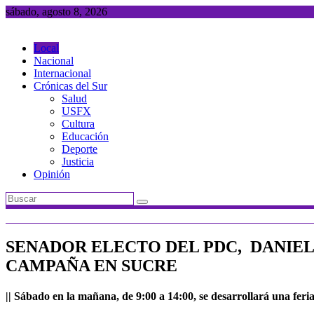
Saltar
sábado, agosto 8, 2026
al
contenido
Local
Nacional
Internacional
Crónicas del Sur
Salud
USFX
Cultura
Educación
Deporte
Justicia
Opinión
SENADOR ELECTO DEL PDC, DANIEL 
CAMPAÑA EN SUCRE
|| Sábado en la mañana, de 9:00 a 14:00, se desarrollará una feria