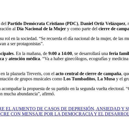
 del
Partido Demócrata Cristiano (PDC)
,
Daniel Ortiz Velázquez
, 
ración al
Día Nacional de la Mujer
y como parte del
cierre de camp
 rol en la sociedad. “Se recuerda el día nacional de la mujer, de las mu
an a ser protagonistas”.
ncipales
. En la mañana, de
9:00 a 14:00
, se desarrollará una
feria fami
ica
y
atención médica
. “Va a haber ginecólogos, ecografías y medicina 
 en la plazuela Treveris, con el
acto central de cierre de campaña
, qu
entación de grupos musicales como
Los Tumbaditos
,
La Musa
y el gr
a acompañar la propuesta de su partido en la segunda vuelta electoral. 
con mucha abundancia”, afirmó.
E EL AUMENTO DE CASOS DE DEPRESIÓN, ANSIEDAD Y S
UCRE CON MENSAJE POR LA DEMOCRACIA Y EL DESARROL