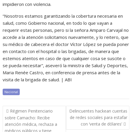
impidieron con violencia.
“Nosotros estamos garantizando la cobertura necesaria en
salud, como Gobierno nacional, en todo lo que vayan a
requerir estas personas, pero si la señora Amparo Carvajal no
accede a la atención solicitamos nuevamente, y lo reitero, que
su médico de cabecera el doctor Víctor López se pueda poner
en contacto con el hospital o las brigadas, de manera que
estemos atentos en caso de que cualquier cosa se suscite o
se pueda necesitar”, aseveró la ministra de Salud y Deportes,
Maria Renée Castro, en conferencia de prensa antes de la
visita de la brigada de salud. | ABI
Nacional
Navegación
Régimen Penitenciario
Delincuentes hackean cuentas
de
de redes sociales para estafar
sobre Camacho: Recibe
entradas
con ‘venta de dólares’
atención médica, rechaza a
médicos públicos y tiene