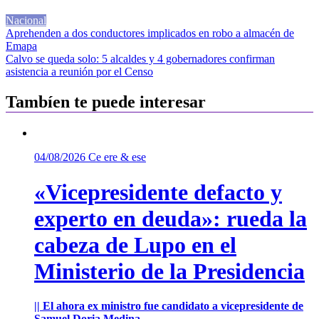
Nacional
Navegación
Aprehenden a dos conductores implicados en robo a almacén de
Emapa
de
Calvo se queda solo: 5 alcaldes y 4 gobernadores confirman
entradas
asistencia a reunión por el Censo
Tambíen te puede interesar
04/08/2026
Ce ere & ese
«Vicepresidente defacto y
experto en deuda»: rueda la
cabeza de Lupo en el
Ministerio de la Presidencia
|| El ahora ex ministro fue candidato a vicepresidente de
Samuel Doria Medina.