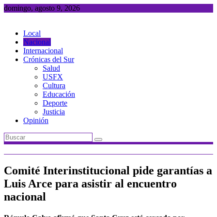
Saltar
domingo, agosto 9, 2026
al
contenido
Local
Nacional
Internacional
Crónicas del Sur
Salud
USFX
Cultura
Educación
Deporte
Justicia
Opinión
Comité Interinstitucional pide garantías a
Luis Arce para asistir al encuentro
nacional