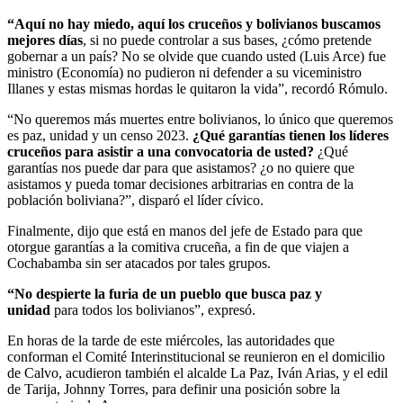
“Aquí no hay miedo, aquí los cruceños y bolivianos buscamos
mejores días
, si no puede controlar a sus bases, ¿cómo pretende
gobernar a un país? No se olvide que cuando usted (Luis Arce) fue
ministro (Economía) no pudieron ni defender a su viceministro
Illanes y estas mismas hordas le quitaron la vida”, recordó Rómulo.
“No queremos más muertes entre bolivianos, lo único que queremos
es paz, unidad y un censo 2023.
¿Qué garantías tienen los líderes
cruceños para asistir a una convocatoria de usted?
¿Qué
garantías nos puede dar para que asistamos? ¿o no quiere que
asistamos y pueda tomar decisiones arbitrarias en contra de la
población boliviana?”, disparó el líder cívico.
Finalmente, dijo que está en manos del jefe de Estado para que
otorgue garantías a la comitiva cruceña, a fin de que viajen a
Cochabamba sin ser atacados por tales grupos.
“No despierte la furia de un pueblo que busca paz y
unidad
para todos los bolivianos”, expresó.
En horas de la tarde de este miércoles, las autoridades que
conforman el Comité Interinstitucional se reunieron en el domicilio
de Calvo, acudieron también el alcalde La Paz, Iván Arias, y el edil
de Tarija, Johnny Torres, para definir una posición sobre la