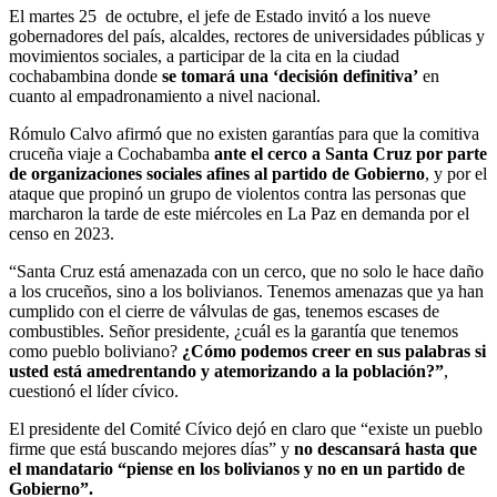
El martes 25 de octubre, el jefe de Estado invitó a los nueve
gobernadores del país, alcaldes, rectores de universidades públicas y
movimientos sociales, a participar de la cita en la ciudad
cochabambina donde
se tomará una ‘decisión definitiva’
en
cuanto al empadronamiento a nivel nacional.
Rómulo Calvo afirmó que no existen garantías para que la comitiva
cruceña viaje a Cochabamba
ante el cerco a Santa Cruz por parte
de organizaciones sociales afines al partido de Gobierno
, y por el
ataque que propinó un grupo de violentos contra las personas que
marcharon la tarde de este miércoles en La Paz en demanda por el
censo en 2023.
“Santa Cruz está amenazada con un cerco, que no solo le hace daño
a los cruceños, sino a los bolivianos. Tenemos amenazas que ya han
cumplido con el cierre de válvulas de gas, tenemos escases de
combustibles. Señor presidente, ¿cuál es la garantía que tenemos
como pueblo boliviano?
¿Cómo podemos creer en sus palabras si
usted está amedrentando y atemorizando a la población?”
,
cuestionó el líder cívico.
El presidente del Comité Cívico dejó en claro que “existe un pueblo
firme que está buscando mejores días” y
no descansará hasta que
el mandatario “piense en los bolivianos y no en un partido de
Gobierno”.