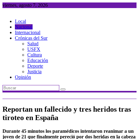
Saltar
viernes, agosto 7, 2026
al
contenido
Local
Nacional
Internacional
Crónicas del Sur
Salud
USFX
Cultura
Educación
Deporte
Justicia
Opinión
Reportan un fallecido y tres heridos tras
tiroteo en España
Durante 45 minutos los paramédicos intentaron reanimar a un
joven de 21 que finalmente pereció por dos heridas en la cabeza