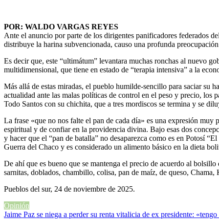
POR: WALDO VARGAS REYES
Ante el anuncio por parte de los dirigentes panificadores federados del
distribuye la harina subvencionada, causo una profunda preocupación e
Es decir que, este “ultimátum” levantara muchas ronchas al nuevo gobi
multidimensional, que tiene en estado de “terapia intensiva” a la eco
Más allá de estas miradas, el pueblo humilde-sencillo para saciar su 
actualidad ante las malas políticas de control en el peso y precio, los
Todo Santos con su chichita, que a tres mordiscos se termina y se dil
La frase «que no nos falte el pan de cada día» es una expresión muy p
espiritual y de confiar en la providencia divina. Bajo esas dos concep
y hacer que el “pan de batalla” no desaparezca como es en Potosí “El
Guerra del Chaco y es considerado un alimento básico en la dieta boli
De ahí que es bueno que se mantenga el precio de acuerdo al bolsillo
sarnitas, doblados, chambillo, colisa, pan de maíz, de queso, Chama, K
Pueblos del sur, 24 de noviembre de 2025.
Opinión
Navegación
Jaime Paz se niega a perder su renta vitalicia de ex presidente: «teng