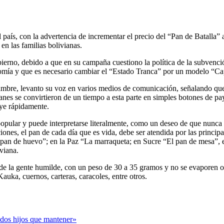
 país, con la advertencia de incrementar el precio del “Pan de Batalla” a
n las familias bolivianas.
erno, debido a que en su campaña cuestiono la política de la subvención
nomía y que es necesario cambiar el “Estado Tranca” por un modelo “Cap
hambre, levanto su voz en varios medios de comunicación, señalando que
 panes se convirtieron de un tiempo a esta parte en simples botones de pa
uye rápidamente.
opular y puede interpretarse literalmente, como un deseo de que nunca f
ciones, el pan de cada día que es vida, debe ser atendida por las princ
 pan de huevo”; en la Paz “La marraqueta; en Sucre “El pan de mesa”, e
viana.
 de la gente humilde, con un peso de 30 a 35 gramos y no se evaporen 
auka, cuernos, carteras, caracoles, entre otros.
o dos hijos que mantener»