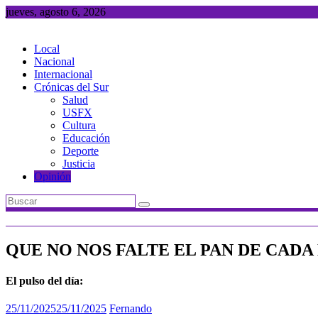
Saltar
jueves, agosto 6, 2026
al
contenido
Local
Nacional
Internacional
Crónicas del Sur
Salud
USFX
Cultura
Educación
Deporte
Justicia
Opinión
QUE NO NOS FALTE EL PAN DE CADA
El pulso del día:
25/11/2025
25/11/2025
Fernando