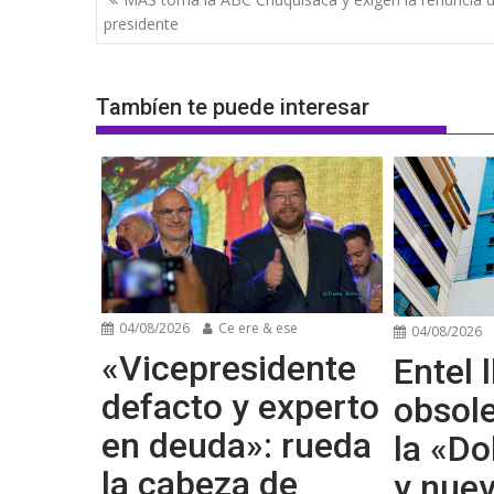
de
presidente
entradas
Tambíen te puede interesar
04/08/2026
Ce ere & ese
04/08/2026
«Vicepresidente
Entel l
defacto y experto
obsol
en deuda»: rueda
la «Do
la cabeza de
y nue