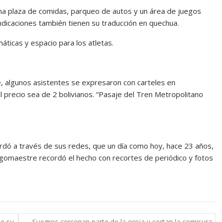
una plaza de comidas, parqueo de autos y un área de juegos
ndicaciones también tienen su traducción en quechua.
áticas y espacio para los atletas.
e, algunos asistentes se expresaron con carteles en
l precio sea de 2 bolivianos. “Pasaje del Tren Metropolitano
rdó a través de sus redes, que un día como hoy, hace 23 años,
urgomaestre recordó el hecho con recortes de periódico y fotos
de su
Suegros cercenan parte de la oreja y cortan la comisura