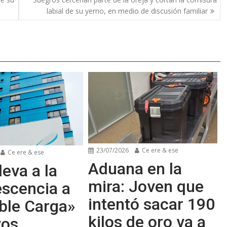
labial de su yerno, en medio de discusión familiar
23/07/2026
Ce ere & ese
Ce ere & ese
Aduana en la
leva a la
mira: Joven que
escencia a
intentó sacar 190
ble Carga»
kilos de oro va a
vos