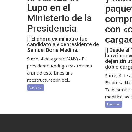
Lupo en el
paque
Ministerio de la
compr
Presidencia
con «c
carga
|| El ahora ex ministro fue
candidato a vicepresidente de
Samuel Doria Medina.
|| Desde el
lanzó nuev
Sucre, 4 de agosto (ANV).- El
dejan sin ut
presidente Rodrigo Paz Pereira
doble carg
anunció este lunes una
Sucre, 4 de a
reestructuración del...
Empresa Nac
Nacional
Telecomunic
modificó las c
Nacional