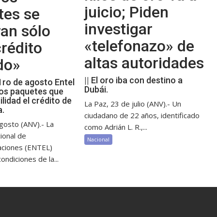
juicio; Piden
tes se
investigar
an sólo
«telefonazo» de
rédito
altas autoridades
do»
|| El oro iba con destino a
 1ro de agosto Entel
Dubái.
os paquetes que
ilidad el crédito de
La Paz, 23 de julio (ANV).- Un
a.
ciudadano de 22 años, identificado
gosto (ANV).- La
como Adrián L. R.,...
ional de
Nacional
aciones (ENTEL)
ondiciones de la...