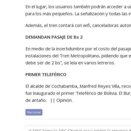
En el lugar, los usuarios también podrán acceder a 
para los más pequeños. La señalización y todas las i
Además, el tren contará con wifi, canceladoras autom
DEMANDAN PASAJE DE Bs 2
En medio de la incertidumbre por el costo del pasaj
instalaciones del Tren Metropolitano, pidiendo que e
debe ser de 2 bs”, se leía en varios letreros.
PRIMER TELEFÉRICO
El alcalde de Cochabamba, Manfred Reyes Villa, reco
fue inaugurado el primer Teleférico de Bolivia. El B
de antaño. || Opinión.
Nacional
Navegación
MAS toma la ABC Chuquisaca y exigen la renuncia 