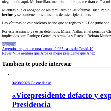
niegan todo aquí. Me humillan, me orinan mi ropa, me tiran café a mi c
Mientras que el abogado de los familiares de las víctimas, Juan Pablo 
hechos
y se condene a los acusados de este triple crimen.
Las víctimas de este violento hecho que se registró el 21 de junio son
Por este asesinato ya están detenidos: Misael Nallar, en el penal de
implicados son: Rodrigo Gonzáles Arrázola y Esteban Beltrán Muñoz, el
Nacional
Navegación
Argentina reporta en una semana 2.935 casos de Covid-19
Reyes Villa asegura que Arce es mejor presidente que Añez
de
entradas
Tambíen te puede interesar
04/08/2026
Ce ere & ese
«Vicepresidente defacto y exp
Presidencia