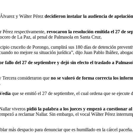
r Álvarez y Wálter Pérez
decidieron instalar la audiencia de apelación
er Pérez respectivamente,
revocaron la resolución emitida el 27 de se
hocoro de La Paz, al penal de Palmasola en Santa Cruz.
municipio cruceño de Porongo, cumplirá sus 180 días de detención prevent
cuando no mejore su situación jurídica”, dijo Juan Pablo Ibáñez, abogado
ior fallo del 27 de septiembre y dejó sin efecto el traslado a Palmas
 y Tercera consideraron que
no se valoró de forma correcta los informe
.
 Vedia
que se emitió el 27 de septiembre, el cual ordena que se ejecute d
 Nallar viveros
pidió la palabra a los jueces y empezó a cuestionar 
 empezó a reclamar Nallar. Sin embargo, el vocal Wálter Pérez interrump
ablar más despacio para denunciar que es humillado en la cárcel paceña