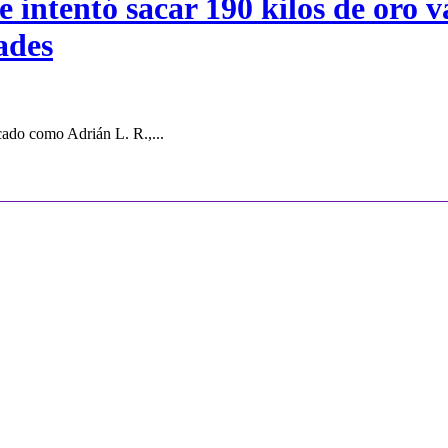
intentó sacar 190 kilos de oro va
ades
cado como Adrián L. R.,...