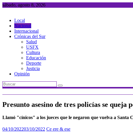
Saltar
sábado, agosto 8, 2026
al
contenido
Local
Nacional
Internacional
Crónicas del Sur
Salud
USFX
Cultura
Educación
Deporte
Justicia
Opinión
Presunto asesino de tres policías se queja p
Llamó "cínicos" a los jueces que le negaron que vuelva a Santa 
04/10/2022
03/10/2022
Ce ere & ese