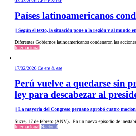
03/03/2026
Ce ere & ese
Países latinoamericanos cond
|| Según el texto, la situación pone a la región y al mundo 
Diferentes Gobiernos latinoamericanos condenaron las acciones m
Internacional
17/02/2026
Ce ere & ese
Perú vuelve a quedarse sin p
ley para descabezar al presi
|| La mayoría del Congreso peruano aprobó cuatro mocione
Sucre, 17 de febrero (ANV).- En un nuevo episodio de inestabili
Internacional
Nacional