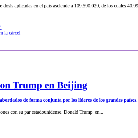
 de dosis aplicadas en el país asciende a 109.590.029, de los cuales 40.
’
n la cárcel
con Trump en Beijing
er abordados de forma conjunta por los líderes de los grandes países
iones con su par estadounidense, Donald Trump, en...