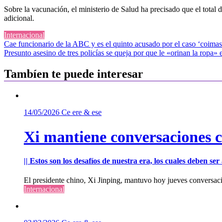
Sobre la vacunación, el ministerio de Salud ha precisado que el total
adicional.
Internacional
Navegación
Cae funcionario de la ABC y es el quinto acusado por el caso ‘coimas
Presunto asesino de tres policías se queja por que le «orinan la ropa» e
de
entradas
Tambíen te puede interesar
14/05/2026
Ce ere & ese
Xi mantiene conversaciones 
|| Estos son los desafíos de nuestra era, los cuales deben s
El presidente chino, Xi Jinping, mantuvo hoy jueves conversac
Internacional