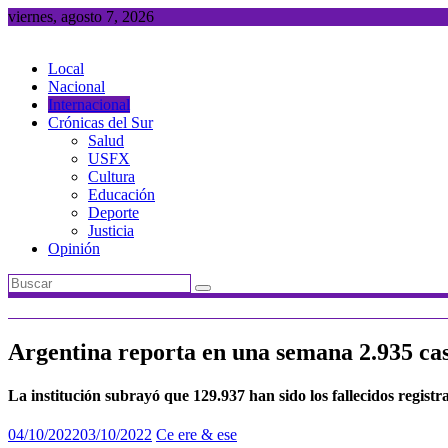
Saltar
viernes, agosto 7, 2026
al
contenido
Local
Nacional
Internacional
Crónicas del Sur
Salud
USFX
Cultura
Educación
Deporte
Justicia
Opinión
Argentina reporta en una semana 2.935 ca
La institución subrayó que 129.937 han sido los fallecidos registr
04/10/2022
03/10/2022
Ce ere & ese