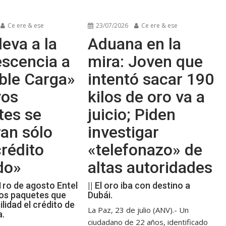
Ce ere & ese
23/07/2026
Ce ere & ese
leva a la
Aduana en la
escencia a
mira: Joven que
ble Carga»
intentó sacar 190
vos
kilos de oro va a
tes se
juicio; Piden
an sólo
investigar
rédito
«telefonazo» de
do»
altas autoridades
 1ro de agosto Entel
|| El oro iba con destino a
os paquetes que
Dubái.
ilidad el crédito de
La Paz, 23 de julio (ANV).- Un
a.
ciudadano de 22 años, identificado