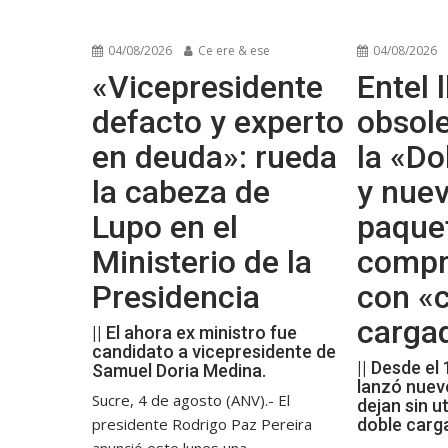
04/08/2026
Ce ere & ese
04/08/2026
«Vicepresidente
Entel l
defacto y experto
obsol
en deuda»: rueda
la «Do
la cabeza de
y nue
Lupo en el
paque
Ministerio de la
compr
Presidencia
con «c
carga
|| El ahora ex ministro fue
candidato a vicepresidente de
|| Desde el
Samuel Doria Medina.
lanzó nuev
Sucre, 4 de agosto (ANV).- El
dejan sin ut
presidente Rodrigo Paz Pereira
doble carg
anunció este lunes una