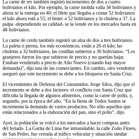
La carne de res también registró incrementos de dos a cuatro
bolivianos el kilo. Por ejemplo, la carne molida valía 36 bolivianos y
ahora se la entrega en 40; el filete que llegaba a costar 52 bolivianos
el kilo ahora está a 55; el bistec a 52 bolivianos y la chuleta a 37. La
pulpa -dependiendo su calidad- se la vende en los mercados hasta en
48 bolivianos.
La carne de cerdo también registró un alza de dos a tres bolivianos.
La paleta o pierna, los más económicos, están a 26 el kilo; las
chuletas a 32 bolivianos, las costillas subieron a 30 bolivianos. “Los
granjeros fueron los que subieron de precio y no querían bajar.
Estaban vendiendo a precio de Año Nuevo (cuando hay mayor
demanda)”, dijo una de las comerciantes. En cambio, otro vendedor
aseguró que este incremento se debe a los bloqueos en Santa Cruz.
El viceministro de Defensa del Consumidor, Jorge Silva, dijo que el
incremento se debe a dos factores: el conflicto con Santa Cruz que
dificulta la llegada de algunos alimentos, como la carne de pollo, y,
segundo, por la época del año. “En la fiesta de Todos Santos se
incrementa la demanda de varios productos. No sólo aquellos que
están relacionados a la elaboración del pan, sino el pollo”, dijo.
Ayer, la población se volcó a los mercados a hacer compras antes
del feriado. La Garita de Lima fue intransitable; la calle Zoilo Flores,
de San Pedro, fue cerrada al tráfico vehicular y situación similar