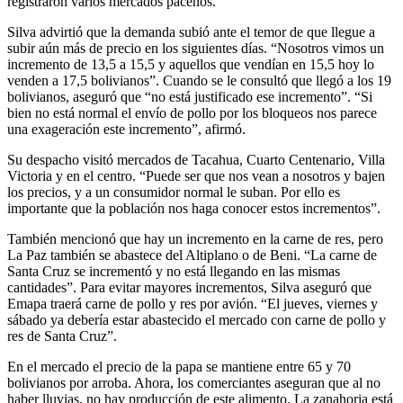
registraron varios mercados paceños.
Silva advirtió que la demanda subió ante el temor de que llegue a
subir aún más de precio en los siguientes días. “Nosotros vimos un
incremento de 13,5 a 15,5 y aquellos que vendían en 15,5 hoy lo
venden a 17,5 bolivianos”. Cuando se le consultó que llegó a los 19
bolivianos, aseguró que “no está justificado ese incremento”. “Si
bien no está normal el envío de pollo por los bloqueos nos parece
una exageración este incremento”, afirmó.
Su despacho visitó mercados de Tacahua, Cuarto Centenario, Villa
Victoria y en el centro. “Puede ser que nos vean a nosotros y bajen
los precios, y a un consumidor normal le suban. Por ello es
importante que la población nos haga conocer estos incrementos”.
También mencionó que hay un incremento en la carne de res, pero
La Paz también se abastece del Altiplano o de Beni. “La carne de
Santa Cruz se incrementó y no está llegando en las mismas
cantidades”. Para evitar mayores incrementos, Silva aseguró que
Emapa traerá carne de pollo y res por avión. “El jueves, viernes y
sábado ya debería estar abastecido el mercado con carne de pollo y
res de Santa Cruz”.
En el mercado el precio de la papa se mantiene entre 65 y 70
bolivianos por arroba. Ahora, los comerciantes aseguran que al no
haber lluvias, no hay producción de este alimento. La zanahoria está