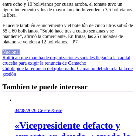
entre ocho y 10 bolivianos por cuarta arroba, el tomate tuvo un
ligero incremento y los de mayor tamaño lo venden a 3,5 bolivianos
la libra.
El aceite también se incremento y el botellón de cinco litros subió de
55 a 60 bolivianos. “Subió hace tres a cuatro semanas y se
mantiene”, afirmó la comerciante. En frutas, las 25 unidades de
plátano se venden a 12 bolivianos. || P7
Nacional
Navegación
Ratifican que marcha de organizaciones sociales llegará a la capital
cruceña para exigir la renuncia de Camacho
de
Cidob pide la renuncia del gobernador Camacho debido a la falta de
entradas
gestión
Tambíen te puede interesar
04/08/2026
Ce ere & ese
«Vicepresidente defacto y