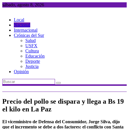
Saltar
sábado, agosto 8, 2026
al
contenido
Local
Nacional
Internacional
Crónicas del Sur
Salud
USFX
Cultura
Educación
Deporte
Justicia
Opinión
Precio del pollo se dispara y llega a Bs 19
el kilo en La Paz
El viceministro de Defensa del Consumidor, Jorge Silva, dijo
que el incremento se debe a dos factores: el conflicto con Santa