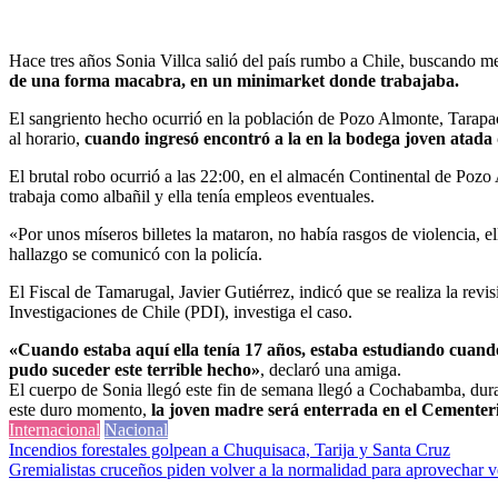
Hace tres años Sonia Villca salió del país rumbo a Chile, buscando m
de una forma macabra, en un minimarket donde trabajaba.
El sangriento hecho ocurrió en la población de Pozo Almonte, Tarapacá
al horario,
cuando ingresó encontró a la en la bodega joven atada
El brutal robo ocurrió a las 22:00, en el almacén Continental de Pozo
trabaja como albañil y ella tenía empleos eventuales.
«Por unos míseros billetes la mataron, no había rasgos de violencia, 
hallazgo se comunicó con la policía.
El Fiscal de Tamarugal, Javier Gutiérrez, indicó que se realiza la revi
Investigaciones de Chile (PDI), investiga el caso.
«Cuando estaba aquí ella tenía 17 años, estaba estudiando cuando c
pudo suceder este terrible hecho»
, declaró una amiga.
El cuerpo de Sonia llegó este fin de semana llegó a Cochabamba, duran
este duro momento,
la joven madre será enterrada en el Cementeri
Internacional
Nacional
Navegación
Incendios forestales golpean a Chuquisaca, Tarija y Santa Cruz
Gremialistas cruceños piden volver a la normalidad para aprovechar v
de