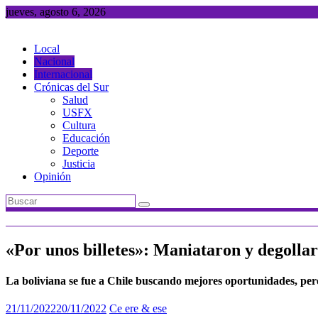
Saltar
jueves, agosto 6, 2026
al
contenido
Local
Nacional
Internacional
Crónicas del Sur
Salud
USFX
Cultura
Educación
Deporte
Justicia
Opinión
«Por unos billetes»: Maniataron y degolla
La boliviana se fue a Chile buscando mejores oportunidades, per
21/11/2022
20/11/2022
Ce ere & ese