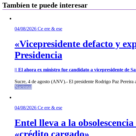
entradas
Tambíen te puede interesar
04/08/2026
Ce ere & ese
«Vicepresidente defacto y exp
Presidencia
|| El ahora ex ministro fue candidato a vicepresidente de 
Sucre, 4 de agosto (ANV).- El presidente Rodrigo Paz Pereira an
Nacional
04/08/2026
Ce ere & ese
Entel lleva a la obsolescenci
«crédito cargado»