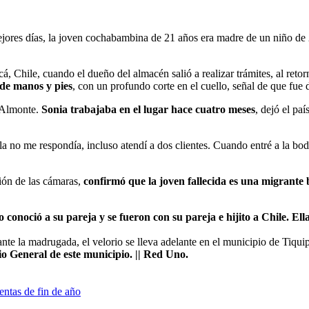
ejores días, la joven cochabambina de 21 años era madre de un niño de
, Chile, cuando el dueño del almacén salió a realizar trámites, al retor
 de manos y pies
, con un profundo corte en el cuello, señal de que fue 
 Almonte.
Sonia trabajaba en el lugar hace cuatro meses
, dejó el pa
ella no me respondía, incluso atendí a dos clientes. Cuando entré a la 
sión de las cámaras,
confirmó que la joven fallecida es una migrante b
onoció a su pareja y se fueron con su pareja e hijito a Chile. Ella
te la madrugada, el velorio se lleva adelante en el municipio de Tiquipa
o General de este municipio. || Red Uno.
entas de fin de año