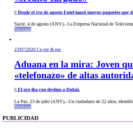
|| Desde el 1ro de agosto Entel lanzó nuevos paquetes que de
Sucre, 4 de agosto (ANV).- La Empresa Nacional de Telecomun
Nacional
23/07/2026
Ce ere & ese
Aduana en la mira: Joven que 
«telefonazo» de altas autorid
|| El oro iba con destino a Dubái.
La Paz, 23 de julio (ANV).- Un ciudadano de 22 años, identifi
Nacional
PUBLICIDAD