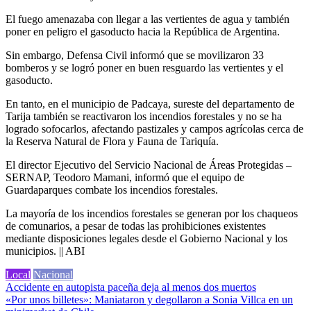
El fuego amenazaba con llegar a las vertientes de agua y también
poner en peligro el gasoducto hacia la República de Argentina.
Sin embargo, Defensa Civil informó que se movilizaron 33
bomberos y se logró poner en buen resguardo las vertientes y el
gasoducto.
En tanto, en el municipio de Padcaya, sureste del departamento de
Tarija también se reactivaron los incendios forestales y no se ha
logrado sofocarlos, afectando pastizales y campos agrícolas cerca de
la Reserva Natural de Flora y Fauna de Tariquía.
El director Ejecutivo del Servicio Nacional de Áreas Protegidas –
SERNAP, Teodoro Mamani, informó que el equipo de
Guardaparques combate los incendios forestales.
La mayoría de los incendios forestales se generan por los chaqueos
de comunarios, a pesar de todas las prohibiciones existentes
mediante disposiciones legales desde el Gobierno Nacional y los
municipios. || ABI
Local
Nacional
Navegación
Accidente en autopista paceña deja al menos dos muertos
«Por unos billetes»: Maniataron y degollaron a Sonia Villca en un
de