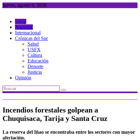
Saltar
jueves, agosto 6, 2026
al
contenido
Local
Nacional
Internacional
Crónicas del Sur
Salud
USFX
Cultura
Educación
Deporte
Justicia
Opinión
Incendios forestales golpean a
Chuquisaca, Tarija y Santa Cruz
La reserva del Iñao se encontraba entre los sectores con mayor
afectación.