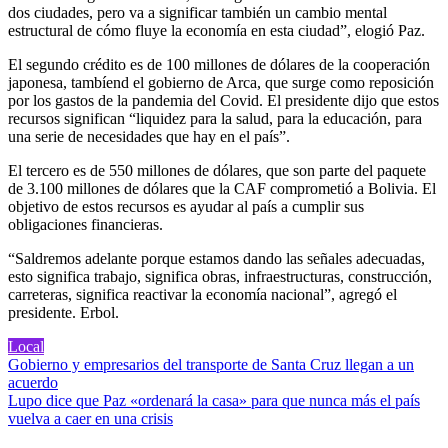
dos ciudades, pero va a significar también un cambio mental
estructural de cómo fluye la economía en esta ciudad”, elogió Paz.
El segundo crédito es de 100 millones de dólares de la cooperación
japonesa, tambíend el gobierno de Arca, que surge como reposición
por los gastos de la pandemia del Covid. El presidente dijo que estos
recursos significan “liquidez para la salud, para la educación, para
una serie de necesidades que hay en el país”.
El tercero es de 550 millones de dólares, que son parte del paquete
de 3.100 millones de dólares que la CAF comprometió a Bolivia. El
objetivo de estos recursos es ayudar al país a cumplir sus
obligaciones financieras.
“Saldremos adelante porque estamos dando las señales adecuadas,
esto significa trabajo, significa obras, infraestructuras, construcción,
carreteras, significa reactivar la economía nacional”, agregó el
presidente. Erbol.
Local
Navegación
Gobierno y empresarios del transporte de Santa Cruz llegan a un
acuerdo
de
Lupo dice que Paz «ordenará la casa» para que nunca más el país
entradas
vuelva a caer en una crisis