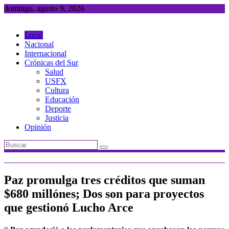
Saltar
domingo, agosto 9, 2026
al
contenido
Local
Nacional
Internacional
Crónicas del Sur
Salud
USFX
Cultura
Educación
Deporte
Justicia
Opinión
Paz promulga tres créditos que suman
$680 millónes; Dos son para proyectos
que gestionó Lucho Arce