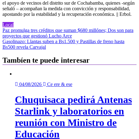
el apoyo de vecinos del distrito sur de Cochabamba, quienes -según
señaló – acompañan la medida con convicción y responsabilidad,
apostando por la estabilidad y la recuperación económica. || Erbol.
Local
Navegación
Paz promulga tres créditos que suman $680 millónes; Dos son para
proyectos que gestionó Lucho Arce
de
Gasolinazo: Llantas suben a Bs1.500 y Pastillas de freno hasta
entradas
Bs500 revela Carvajal
Tambíen te puede interesar
04/08/2026
Ce ere & ese
Chuquisaca pedirá Antenas
Starlink y laboratorios en
reunión con Ministro de
Educación