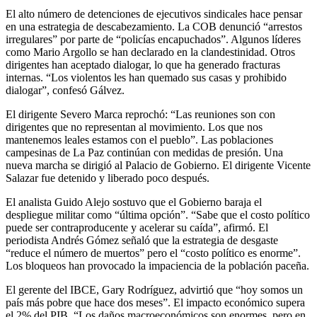
El alto número de detenciones de ejecutivos sindicales hace pensar
en una estrategia de descabezamiento. La COB denunció “arrestos
irregulares” por parte de “policías encapuchados”. Algunos líderes
como Mario Argollo se han declarado en la clandestinidad. Otros
dirigentes han aceptado dialogar, lo que ha generado fracturas
internas. “Los violentos les han quemado sus casas y prohibido
dialogar”, confesó Gálvez.
El dirigente Severo Marca reprochó: “Las reuniones son con
dirigentes que no representan al movimiento. Los que nos
mantenemos leales estamos con el pueblo”. Las poblaciones
campesinas de La Paz continúan con medidas de presión. Una
nueva marcha se dirigió al Palacio de Gobierno. El dirigente Vicente
Salazar fue detenido y liberado poco después.
El analista Guido Alejo sostuvo que el Gobierno baraja el
despliegue militar como “última opción”. “Sabe que el costo político
puede ser contraproducente y acelerar su caída”, afirmó. El
periodista Andrés Gómez señaló que la estrategia de desgaste
“reduce el número de muertos” pero el “costo político es enorme”.
Los bloqueos han provocado la impaciencia de la población paceña.
El gerente del IBCE, Gary Rodríguez, advirtió que “hoy somos un
país más pobre que hace dos meses”. El impacto económico supera
el 2% del PIB. “Los daños macroeconómicos son enormes, pero en