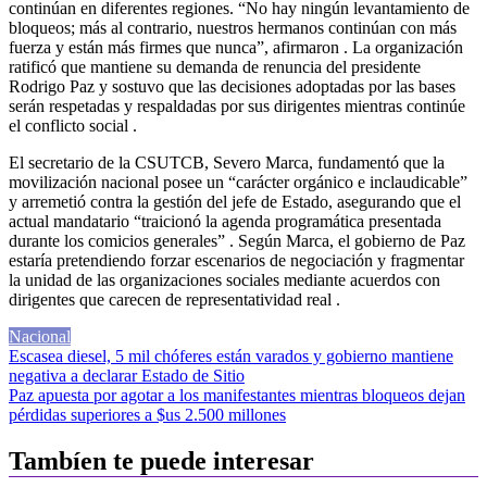
continúan en diferentes regiones. “No hay ningún levantamiento de
bloqueos; más al contrario, nuestros hermanos continúan con más
fuerza y están más firmes que nunca”, afirmaron
. La organización
ratificó que mantiene su demanda de renuncia del presidente
Rodrigo Paz y sostuvo que las decisiones adoptadas por las bases
serán respetadas y respaldadas por sus dirigentes mientras continúe
el conflicto social
.
El secretario de la CSUTCB, Severo Marca, fundamentó que la
movilización nacional posee un “carácter orgánico e inclaudicable”
y arremetió contra la gestión del jefe de Estado, asegurando que el
actual mandatario “traicionó la agenda programática presentada
durante los comicios generales”
. Según Marca, el gobierno de Paz
estaría pretendiendo forzar escenarios de negociación y fragmentar
la unidad de las organizaciones sociales mediante acuerdos con
dirigentes que carecen de representatividad real
.
Nacional
Navegación
Escasea diesel, 5 mil chóferes están varados y gobierno mantiene
negativa a declarar Estado de Sitio
de
Paz apuesta por agotar a los manifestantes mientras bloqueos dejan
entradas
pérdidas superiores a $us 2.500 millones
Tambíen te puede interesar