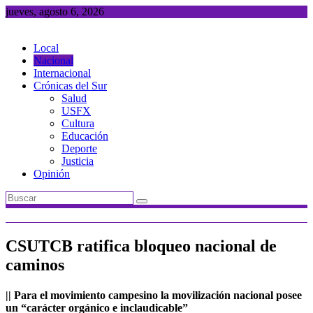
Saltar
jueves, agosto 6, 2026
al
contenido
Local
Nacional
Internacional
Crónicas del Sur
Salud
USFX
Cultura
Educación
Deporte
Justicia
Opinión
CSUTCB ratifica bloqueo nacional de
caminos
|| Para el movimiento campesino la movilización nacional posee
un “carácter orgánico e inclaudicable”