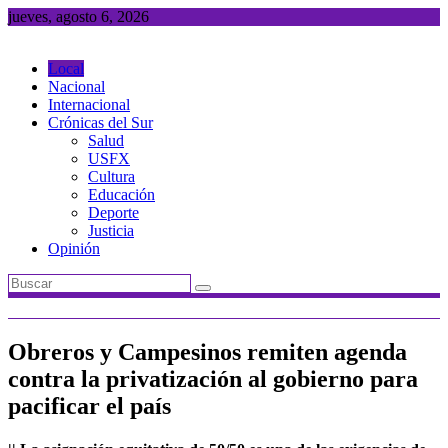
Saltar
jueves, agosto 6, 2026
al
contenido
Local
Nacional
Internacional
Crónicas del Sur
Salud
USFX
Cultura
Educación
Deporte
Justicia
Opinión
Obreros y Campesinos remiten agenda
contra la privatización al gobierno para
pacificar el país