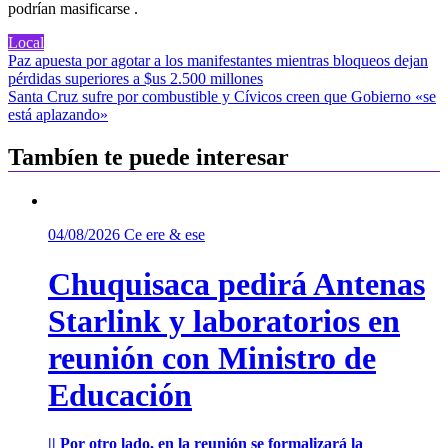
podrían masificarse
.
Local
Navegación
Paz apuesta por agotar a los manifestantes mientras bloqueos dejan
pérdidas superiores a $us 2.500 millones
de
Santa Cruz sufre por combustible y Cívicos creen que Gobierno «se
entradas
está aplazando»
Tambíen te puede interesar
04/08/2026
Ce ere & ese
Chuquisaca pedirá Antenas
Starlink y laboratorios en
reunión con Ministro de
Educación
|| Por otro lado, en la reunión se formalizará la