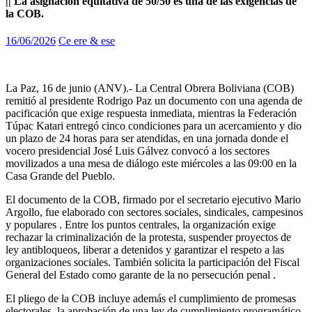
|| La asignación equitativa de 50/50 es una de las exigencias de
la COB.
16/06/2026
Ce ere & ese
La Paz, 16 de junio (ANV).- La Central Obrera Boliviana (COB)
remitió al presidente Rodrigo Paz un documento con una agenda de
pacificación que exige respuesta inmediata, mientras la Federación
Túpac Katari entregó cinco condiciones para un acercamiento y dio
un plazo de 24 horas para ser atendidas, en una jornada donde el
vocero presidencial José Luis Gálvez convocó a los sectores
movilizados a una mesa de diálogo este miércoles a las 09:00 en la
Casa Grande del Pueblo.
El documento de la COB, firmado por el secretario ejecutivo Mario
Argollo, fue elaborado con sectores sociales, sindicales, campesinos
y populares
. Entre los puntos centrales, la organización exige
rechazar la criminalización de la protesta, suspender proyectos de
ley antibloqueos, liberar a detenidos y garantizar el respeto a las
organizaciones sociales. También solicita la participación del Fiscal
General del Estado como garante de la no persecución penal
.
El pliego de la COB incluye además el cumplimiento de promesas
electorales, la aprobación de una ley de cumplimiento programático,