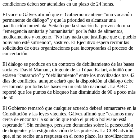
condiciones deben ser atendidas en un plazo de 24 horas.
El vocero Gálvez afirmó que el Gobierno mantiene “una vocación
permanente de diálogo” y que la prioridad es alcanzar una
pacificación inmediata. Señaló que la situación ha provocado una
“emergencia sanitaria y humanitaria” por la falta de alimentos,
medicamentos y oxígeno. “No hay nada que justifique que el pueblo
boliviano esté sufriendo”, sostuvo. El Ejecutivo espera recibir las
solicitudes de otras organizaciones para incorporarlas al proceso de
concertación.
El diálogo se produce en un contexto de debilitamiento de las bases
sociales. David Mamani, dirigente de la Túpac Katari, admitió que
existen “cansancio” y “debilitamiento” entre los movilizados tras 42
días de conflictos, aunque aclaró que la disposición al diálogo debe
ser tomada por todas las bases en un cabildo nacional
. La ABC
reportó que los puntos de bloqueo han disminuido de 90 a poco más
de 50
.
El Gobierno remarcó que cualquier acuerdo deberá enmarcarse en la
Constitución y las leyes vigentes. Gálvez afirmó que “estamos muy
cerca de encontrar la solución que todo el pueblo boliviano está
esperando”. Sin embargo, persisten denuncias sobre la persecución
de dirigentes y la estigmatización de las protestas. La COB advirtió
que, si no recibe una respuesta en el corto plazo, las movilizaciones