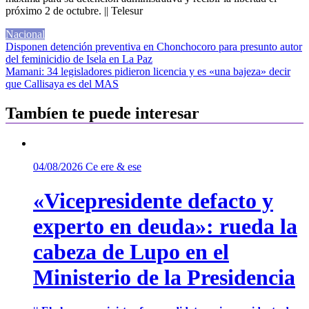
próximo 2 de octubre. || Telesur
Nacional
Navegación
Disponen detención preventiva en Chonchocoro para presunto autor
del feminicidio de Isela en La Paz
de
Mamani: 34 legisladores pidieron licencia y es «una bajeza» decir
entradas
que Callisaya es del MAS
Tambíen te puede interesar
04/08/2026
Ce ere & ese
«Vicepresidente defacto y
experto en deuda»: rueda la
cabeza de Lupo en el
Ministerio de la Presidencia