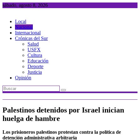
Saltar
sábado, agosto 8, 2026
al
contenido
Local
Nacional
Internacional
Crónicas del Sur
Salud
USFX
Cultura
Educación
Deporte
Justicia
Opinión
Palestinos detenidos por Israel inician
huelga de hambre
Los prisioneros palestinos protestan contra la política de
detención administrativa arbitraria