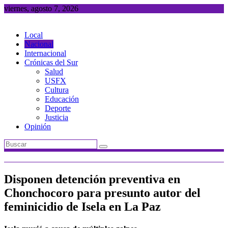
Saltar
viernes, agosto 7, 2026
al
contenido
Local
Nacional
Internacional
Crónicas del Sur
Salud
USFX
Cultura
Educación
Deporte
Justicia
Opinión
Disponen detención preventiva en
Chonchocoro para presunto autor del
feminicidio de Isela en La Paz