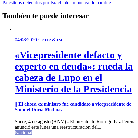
de
Palestinos detenidos por Israel inician huelga de hambre
entradas
Tambíen te puede interesar
04/08/2026
Ce ere & ese
«Vicepresidente defacto y
experto en deuda»: rueda la
cabeza de Lupo en el
Ministerio de la Presidencia
|| El ahora ex ministro fue candidato a vicepresidente de
Samuel Doria Medina.
Sucre, 4 de agosto (ANV).- El presidente Rodrigo Paz Pereira
anunció este lunes una reestructuración del...
Nacional