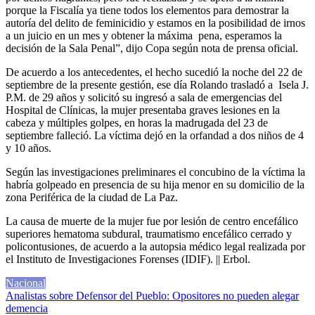
porque la Fiscalía ya tiene todos los elementos para demostrar la
autoría del delito de feminicidio y estamos en la posibilidad de irnos
a un juicio en un mes y obtener la máxima pena, esperamos la
decisión de la Sala Penal”, dijo Copa según nota de prensa oficial.
De acuerdo a los antecedentes, el hecho sucedió la noche del 22 de
septiembre de la presente gestión, ese día Rolando trasladó a Isela J.
P.M. de 29 años y solicitó su ingresó a sala de emergencias del
Hospital de Clínicas, la mujer presentaba graves lesiones en la
cabeza y múltiples golpes, en horas la madrugada del 23 de
septiembre falleció. La víctima dejó en la orfandad a dos niños de 4
y 10 años.
Según las investigaciones preliminares el concubino de la víctima la
habría golpeado en presencia de su hija menor en su domicilio de la
zona Periférica de la ciudad de La Paz.
La causa de muerte de la mujer fue por lesión de centro encefálico
superiores hematoma subdural, traumatismo encefálico cerrado y
policontusiones, de acuerdo a la autopsia médico legal realizada por
el Instituto de Investigaciones Forenses (IDIF). || Erbol.
Nacional
Navegación
Analistas sobre Defensor del Pueblo: Opositores no pueden alegar
demencia