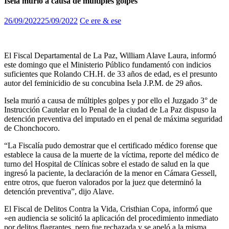
Isela murió a causa de múltiples golpes
26/09/2022
25/09/2022
Ce ere & ese
El Fiscal Departamental de La Paz, William Alave Laura, informó
este domingo que el Ministerio Público fundamentó con indicios
suficientes que Rolando CH.H. de 33 años de edad, es el presunto
autor del feminicidio de su concubina Isela J.P.M. de 29 años.
Isela murió a causa de múltiples golpes y por ello el Juzgado 3° de
Instrucción Cautelar en lo Penal de la ciudad de La Paz dispuso la
detención preventiva del imputado en el penal de máxima seguridad
de Chonchocoro.
“La Fiscalía pudo demostrar que el certificado médico forense que
establece la causa de la muerte de la víctima, reporte del médico de
turno del Hospital de Clínicas sobre el estado de salud en la que
ingresó la paciente, la declaración de la menor en Cámara Gessell,
entre otros, que fueron valorados por la juez que determinó la
detención preventiva”, dijo Alave.
El Fiscal de Delitos Contra la Vida, Cristhian Copa, informó que
«en audiencia se solicitó la aplicación del procedimiento inmediato
por delitos flagrantes, pero fue rechazada y se apeló a la misma