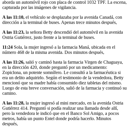
aborda un automóvil rojo con placa de control 1032 TPF. La escena,
capturada por las imágenes de vigilancia.
A las 11:10,
el vehículo se desplazaba por la avenida Canadá, con
dirección a la terminal de buses. Apenas trece minutos después,
A las 11:23,
la señora Betty descendió del automóvil en la avenida
Ostria Gutiérrez, justo frente a la terminal de buses.
11:24
Sola, la mujer ingresó a la farmacia Maná, ubicada en el
número 468 de la misma avenida. Dos minutos después,
A las 11:26,
salió y caminó hasta la farmacia Virgen de Chaguaya,
en la dirección 420, donde preguntó por un medicamento:
Zopiclona, un potente somnífero. Le consultó a la farmacéutica si
era un delito adquirirlo. Según el testimonio de la vendedora, Betty
mencionó que su madre había consumido diez tabletas del mismo.
Luego de esta breve conversación, salió de la farmacia y continuó su
camino.
A las 11:28,
la mujer ingresó al mini mercado, en la avenida Ostria
Gutiérrez 414. Preguntó si podía realizar una llamada desde allí,
pero la vendedora le indicó que en el Banco Sol Amigo, a pocos
metros, había un punto Entel donde podría hacerlo. Minutos
después,