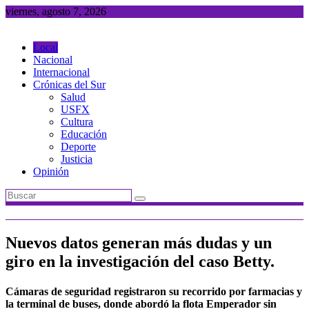
Saltar
viernes, agosto 7, 2026
al
contenido
Local
Nacional
Internacional
Crónicas del Sur
Salud
USFX
Cultura
Educación
Deporte
Justicia
Opinión
Nuevos datos generan más dudas y un
giro en la investigación del caso Betty.
Cámaras de seguridad registraron su recorrido por farmacias y
la terminal de buses, donde abordó la flota Emperador sin