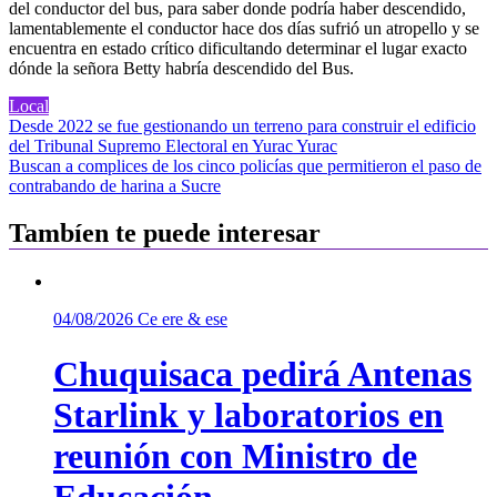
del conductor del bus, para saber donde podría haber descendido,
lamentablemente el conductor hace dos días sufrió un atropello y se
encuentra en estado crítico dificultando determinar el lugar exacto
dónde la señora Betty habría descendido del Bus.
Local
Navegación
Desde 2022 se fue gestionando un terreno para construir el edificio
del Tribunal Supremo Electoral en Yurac Yurac
de
Buscan a complices de los cinco policías que permitieron el paso de
entradas
contrabando de harina a Sucre
Tambíen te puede interesar
04/08/2026
Ce ere & ese
Chuquisaca pedirá Antenas
Starlink y laboratorios en
reunión con Ministro de
Educación