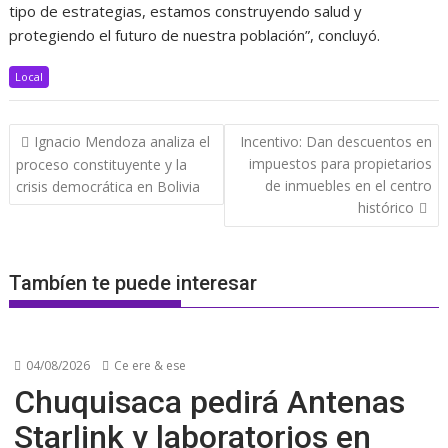
tipo de estrategias, estamos construyendo salud y
protegiendo el futuro de nuestra población”, concluyó.
Local
Navegación
Ignacio Mendoza analiza el
Incentivo: Dan descuentos en
de
impuestos para propietarios
proceso constituyente y la
entradas
de inmuebles en el centro
crisis democrática en Bolivia
histórico
Tambíen te puede interesar
04/08/2026
Ce ere & ese
Chuquisaca pedirá Antenas
Starlink y laboratorios en