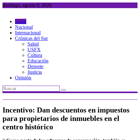
Saltar
domingo, agosto 9, 2026
al
contenido
Local
Nacional
Internacional
Crónicas del Sur
Salud
USFX
Cultura
Educación
Deporte
Justicia
Opinión
Incentivo: Dan descuentos en impuestos
para propietarios de inmuebles en el
centro histórico