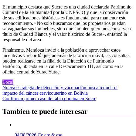
El municipio destaca que Sucre es una ciudad declarada Patrimonio
Cultural de la Humanidad por la UNESCO y que la conservación
de sus edificaciones históricas es fundamental para mantener este
reconocimiento. «No solo buscamos que los propietarios puedan
salvaguardar sus inmuebles, sino que también queremos conservar el
título de Ciudad Blanca y el valor histórico de Sucre», enfatizó la
responsable del área.
Finalmente, Mendoza invitó a la población a aprovechar estos
incentivos y recordó que, además de la oficina móvil, las consultas
pueden realizarse en la filial de la Dirección de Patrimonio
Histórico, ubicada en la calle Destacamento 111, así como en la
oficina central de Yurac Yurac.
Local
Navegación
Nueva estrategia de detección y vacunación busca reducir el
impacto del cáncer cervicouterino en Bolivia
de
Confirman primer caso de rabia porcina en Sucre
entradas
Tambíen te puede interesar
04/08/2026
Ce ere & ese