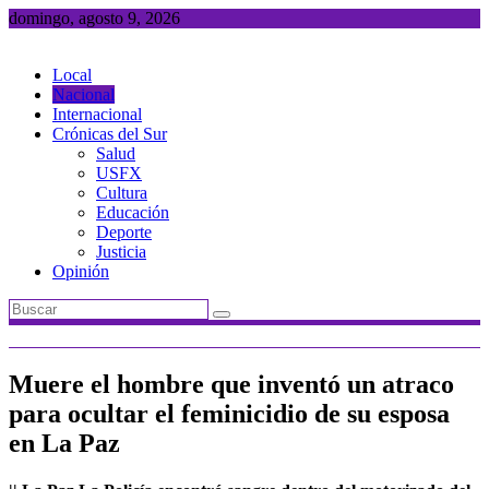
Saltar
domingo, agosto 9, 2026
al
contenido
Local
Nacional
Internacional
Crónicas del Sur
Salud
USFX
Cultura
Educación
Deporte
Justicia
Opinión
Muere el hombre que inventó un atraco
para ocultar el feminicidio de su esposa
en La Paz