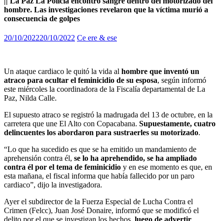
|| La Paz La Policía encontró sangre dentro del motorizado del
hombre. Las investigaciones revelaron que la víctima murió a
consecuencia de golpes
20/10/2022
20/10/2022
Ce ere & ese
Un ataque cardiaco le quitó la vida al
hombre que inventó un
atraco para ocultar el feminicidio de su esposa
, según informó
este miércoles la coordinadora de la Fiscalía departamental de La
Paz, Nilda Calle.
El supuesto atraco se registró la madrugada del 13 de octubre, en la
carretera que une El Alto con Copacabana.
Supuestamente, cuatro
delincuentes los abordaron para sustraerles su motorizado
.
“Lo que ha sucedido es que se ha emitido un mandamiento de
aprehensión contra él,
se lo ha aprehendido, se ha ampliado
contra él por el tema de feminicidio
y en ese momento es que, en
esta mañana, el fiscal informa que había fallecido por un paro
cardiaco”, dijo la investigadora.
Ayer el subdirector de la Fuerza Especial de Lucha Contra el
Crimen (Felcc), Juan José Donaire, informó que se modificó el
delito por el que se investigan los hechos,
luego de advertir