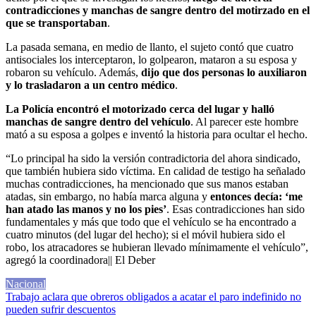
contradicciones y manchas de sangre dentro del motirzado en el
que se transportaban
.
La pasada semana, en medio de llanto, el sujeto contó que cuatro
antisociales los interceptaron, lo golpearon, mataron a su esposa y
robaron su vehículo. Además,
dijo que dos personas lo auxiliaron
y lo trasladaron a un centro médico
.
La Policía encontró el motorizado cerca del lugar
y halló
manchas de sangre dentro del vehículo
. Al parecer este hombre
mató a su esposa a golpes e inventó la historia para ocultar el hecho.
“Lo principal ha sido la versión contradictoria del ahora sindicado,
que también hubiera sido víctima. En calidad de testigo ha señalado
muchas contradicciones, ha mencionado que sus manos estaban
atadas, sin embargo, no había marca alguna y
entonces decía: ‘me
han atado las manos y no los pies’
. Esas contradicciones han sido
fundamentales y más que todo que el vehículo se ha encontrado a
cuatro minutos (del lugar del hecho); si el móvil hubiera sido el
robo, los atracadores se hubieran llevado mínimamente el vehículo”,
agregó la coordinadora|| El Deber
Nacional
Navegación
Trabajo aclara que obreros obligados a acatar el paro indefinido no
pueden sufrir descuentos