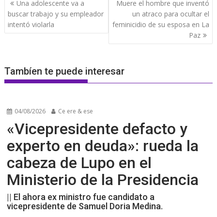
Navegación
Una adolescente va a
Muere el hombre que inventó
de
buscar trabajo y su empleador
un atraco para ocultar el
entradas
intentó violarla
feminicidio de su esposa en La
Paz
Tambíen te puede interesar
04/08/2026
Ce ere & ese
«Vicepresidente defacto y
experto en deuda»: rueda la
cabeza de Lupo en el
Ministerio de la Presidencia
|| El ahora ex ministro fue candidato a
vicepresidente de Samuel Doria Medina.