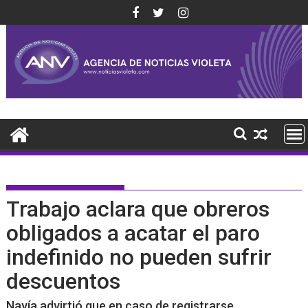
Saltar
al
contenido
Trabajo aclara que obreros
obligados a acatar el paro
indefinido no pueden sufrir
descuentos
Navía advirtió que en caso de registrarse