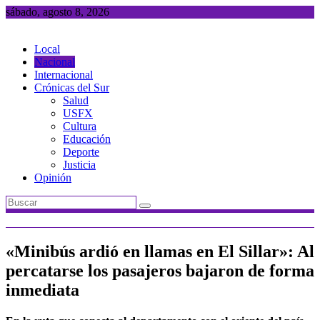
Saltar
sábado, agosto 8, 2026
al
contenido
Local
Nacional
Internacional
Crónicas del Sur
Salud
USFX
Cultura
Educación
Deporte
Justicia
Opinión
«Minibús ardió en llamas en El Sillar»: Al
percatarse los pasajeros bajaron de forma
inmediata