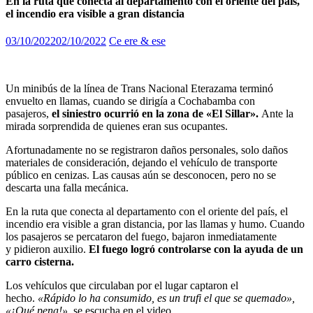
En la ruta que conecta al departamento con el oriente del país,
el incendio era visible a gran distancia
03/10/2022
02/10/2022
Ce ere & ese
Un minibús de la línea de Trans Nacional Eterazama terminó
envuelto en llamas, cuando se dirigía a Cochabamba con
pasajeros,
el siniestro ocurrió en la zona de «El Sillar».
Ante la
mirada sorprendida de quienes eran sus ocupantes.
Afortunadamente no se registraron daños personales, solo daños
materiales de consideración, dejando el vehículo de transporte
público en cenizas. Las causas aún se desconocen, pero no se
descarta una falla mecánica.
En la ruta que conecta al departamento con el oriente del país, el
incendio era visible a gran distancia, por las llamas y humo. Cuando
los pasajeros se percataron del fuego, bajaron inmediatamente
y pidieron auxilio.
El fuego logró controlarse con la ayuda de un
carro cisterna.
Los vehículos que circulaban por el lugar captaron el
hecho.
«Rápido lo ha consumido, es un trufi el que se quemado»,
«¡Qué pena!»
, se escucha en el video.