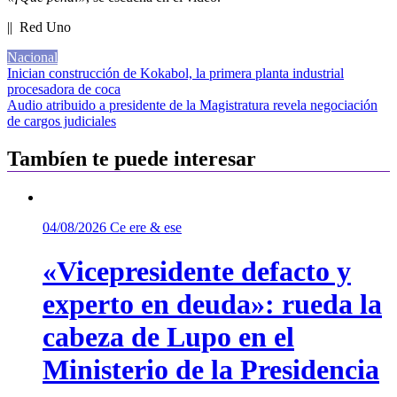
|| Red Uno
Nacional
Navegación
Inician construcción de Kokabol, la primera planta industrial
procesadora de coca
de
Audio atribuido a presidente de la Magistratura revela negociación
entradas
de cargos judiciales
Tambíen te puede interesar
04/08/2026
Ce ere & ese
«Vicepresidente defacto y
experto en deuda»: rueda la
cabeza de Lupo en el
Ministerio de la Presidencia