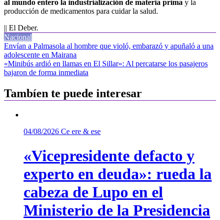
al mundo entero la industrialización de materia prima
y la
producción de medicamentos para cuidar la salud.
|| El Deber.
Nacional
Navegación
Envían a Palmasola al hombre que violó, embarazó y apuñaló a una
adolescente en Mairana
de
«Minibús ardió en llamas en El Sillar»: Al percatarse los pasajeros
entradas
bajaron de forma inmediata
Tambíen te puede interesar
04/08/2026
Ce ere & ese
«Vicepresidente defacto y
experto en deuda»: rueda la
cabeza de Lupo en el
Ministerio de la Presidencia