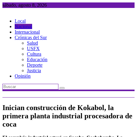
Saltar
sábado, agosto 8, 2026
al
contenido
Local
Nacional
Internacional
Crónicas del Sur
Salud
USFX
Cultura
Educación
Deporte
Justicia
Opinión
Inician construcción de Kokabol, la
primera planta industrial procesadora de
coca