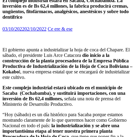
El complejo industrial estará en Sacaba, Cochabamba. La
inversión es de Bs 62,4 millones, la fabrica producirá cremas,
ungüentos, fitofármacos, analgésicos, anestésicos y sobre todo
dentífrico
03/10/2022
02/10/2022
Ce ere & ese
El gobierno apunta a industrializar la hoja de coca del Chapare. El
sábado, el presidente Luis Arce Catacora
dio inicio a la
construcción de la planta procesadora de la Empresa Pública
Productiva de Industrialización de la Hoja de Coca Boliviana –
Kokabo
l, nueva empresa estatal que se encargará de industrializar
este cultivo.
Este complejo industrial estará ubicado en el municipio de
Sacaba (Cochabamba), y sustituirá importaciones, con una
inversión de Bs 62,4 millones,
señala una nota de prensa del
Ministerio de Desarrollo Productivo.
“Hoy (sábado) es un día histórico para Sacaba porque estamos
mostrando claramente de lo que queremos hacer como Gobierno
Nacional en todo el país:
la industrialización y se abre una
importantísima etapa al tener nuestra primera planta
Procesadora de la Hoja de Coca,
que tiene que poner fin a la