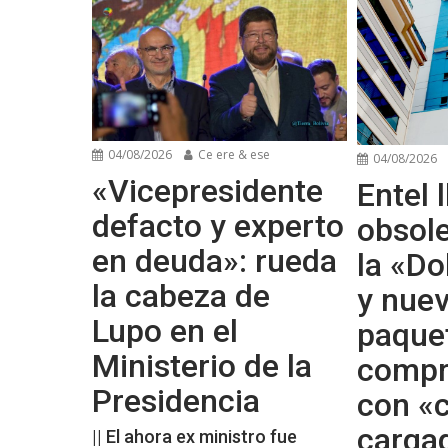
04/08/2026
Ce ere & ese
04/08/2026
«Vicepresidente
Entel l
defacto y experto
obsol
en deuda»: rueda
la «Do
la cabeza de
y nue
Lupo en el
paque
Ministerio de la
compr
Presidencia
con «c
carga
|| El ahora ex ministro fue