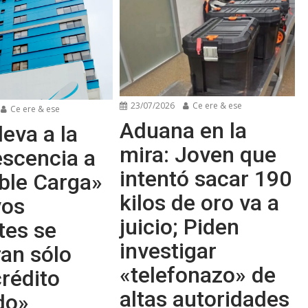
23/07/2026
Ce ere & ese
Ce ere & ese
Aduana en la
leva a la
mira: Joven que
escencia a
intentó sacar 190
ble Carga»
kilos de oro va a
vos
juicio; Piden
tes se
investigar
an sólo
«telefonazo» de
rédito
altas autoridades
do»