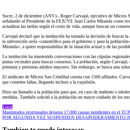
Sucre, 2 de diciembre (ANV).- Roger Carvajal, ejecutivo de Micros San 
señalando al Presidente de la FEJUVE Juan Carlos Miranda como respo
actualizar las tarifas según el costo de vida, aunque buscan un conse
Carvajal declaró que la institución ha tomado la decisión de buscar la
la subvención sería «catastrófico para el gobierno y para la población
Miranda», a quien responsabiliza de la situación actual y de las posibl
La institución ha mantenido conversaciones con las cúpulas regionales
juntas vecinales para buscar consenso. La población, según Carvajal,
primaria y personas adultos mayores. Sin embargo, se busca una soluc
El sindicato de Micros San Cristóbal cuenta con 1500 afiliados. Carva
que cometen faltas, llegando incluso a la expulsión.
Hizo un llamado a la población para que, en caso de maltrato o intoler
medidas. También solicitó a la población un mayor cuidado de los motor
Local
Navegación
Magistrados prorrogados dejaron 17.000 causas pendientes en el TCP
POR SEGUNDA VEZ SUSPENDEN DESAPODERAMIENTO JUD
de
entradas
Tambíen te puede interesar