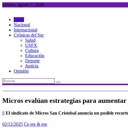
Saltar
viernes, agosto 7, 2026
al
contenido
Local
Nacional
Internacional
Crónicas del Sur
Salud
USFX
Cultura
Educación
Deporte
Justicia
Opinión
Micros evalúan estrategias para aumentar t
|| El sindicato de Micros San Cristobal anuncia un posible recor
02/12/2025
Ce ere & ese