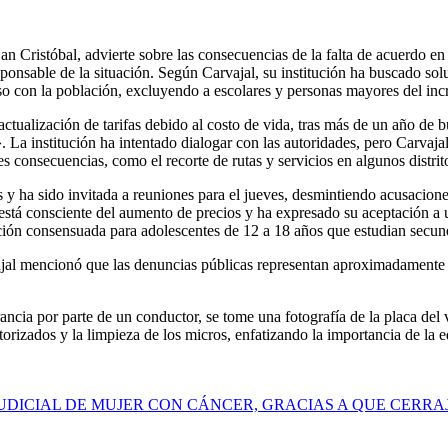
Cristóbal, advierte sobre las consecuencias de la falta de acuerdo en l
nsable de la situación. Según Carvajal, su institución ha buscado sol
nso con la población, excluyendo a escolares y personas mayores del in
 actualización de tarifas debido al costo de vida, tras más de un año de 
». La institución ha intentado dialogar con las autoridades, pero Carvaj
es consecuencias, como el recorte de rutas y servicios en algunos distrito
 y ha sido invitada a reuniones para el jueves, desmintiendo acusacion
 está consciente del aumento de precios y ha expresado su aceptación a 
ión consensuada para adolescentes de 12 a 18 años que estudian secunda
jal mencionó que las denuncias públicas representan aproximadamente el
ancia por parte de un conductor, se tome una fotografía de la placa del 
izados y la limpieza de los micros, enfatizando la importancia de la ed
ICIAL DE MUJER CON CÁNCER, GRACIAS A QUE CERRAJ