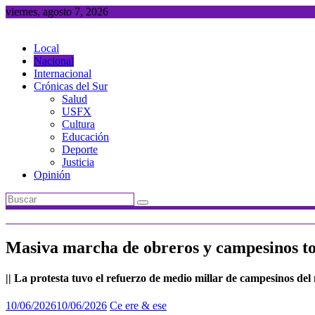
Saltar
viernes, agosto 7, 2026
al
contenido
Local
Nacional
Internacional
Crónicas del Sur
Salud
USFX
Cultura
Educación
Deporte
Justicia
Opinión
Masiva marcha de obreros y campesinos tom
|| La protesta tuvo el refuerzo de medio millar de campesinos del 
10/06/2026
10/06/2026
Ce ere & ese