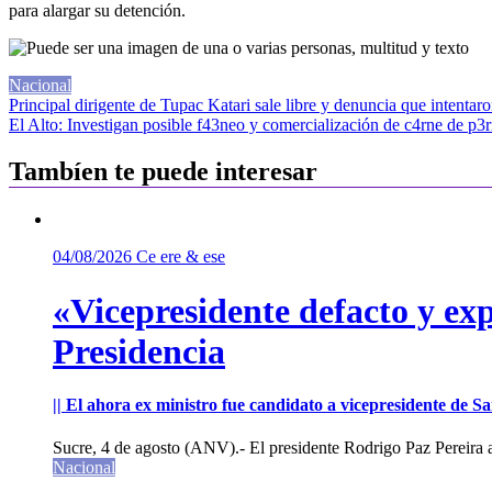
para alargar su detención.
Nacional
Navegación
Principal dirigente de Tupac Katari sale libre y denuncia que intentar
El Alto: Investigan posible f43neo y comercialización de c4rne de p3r
de
entradas
Tambíen te puede interesar
04/08/2026
Ce ere & ese
«Vicepresidente defacto y exp
Presidencia
|| El ahora ex ministro fue candidato a vicepresidente de 
Sucre, 4 de agosto (ANV).- El presidente Rodrigo Paz Pereira an
Nacional