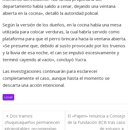
departamento había salido a cenar, dejando una ventana
abierta en la cocina», detalló la autoridad policial.
Según la versión de los dueños, en la cocina había una mesa
utilizada para colocar verduras, la cual habría servido como
plataforma para que el perro brincara hacia la ventana abierta.
«Se presume que, debido al susto provocado por los truenos
y la lluvia de esa noche, el can se impulsó excesivamente y
terminó cayendo al vacío», concluyó Yucra.
Las investigaciones continuarán para esclarecer
completamente el caso, aunque hasta el momento se
descarta una acción intencional.
Local
Navegación
Dos tramos
El «Papirri» renuncia a Consejo
de
chuquisaqueños permanecen
de la Fundación BCB tras caso
entradas
intransitables; recomiendan
de estupro