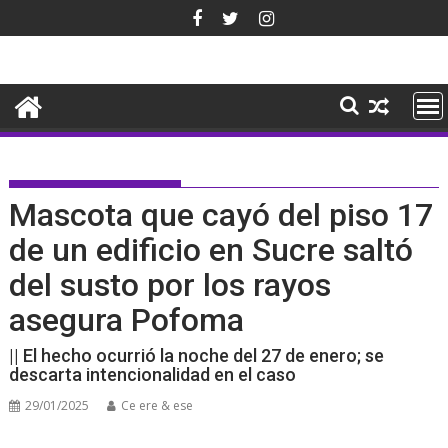
Saltar
al
contenido
Mascota que cayó del piso 17
de un edificio en Sucre saltó
del susto por los rayos
asegura Pofoma
|| El hecho ocurrió la noche del 27 de enero; se
descarta intencionalidad en el caso
29/01/2025
Ce ere & ese