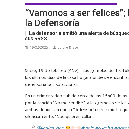
“Vamonos a ser felices”; 
la Defensoría
|| La defensoría emitió una alerta de búsque
sus RRSS.
19/02/2025
Ce ere & ese
Sucre, 19 de febrero (ANV).- Las gemelas de Tik T
los últimos días de la casa hogar donde se encontra
defensoría por su accionar.
En un primer video subido cerca de las 15h00 de ay
por la canción “No me rendiré”, a las gemelas se las 
ambas denuncian que la “defensoría tiene mucho que
silenciamiento: “Nos quieren callar”.
@yesica_pan
#viaje
#rumbo
#potos