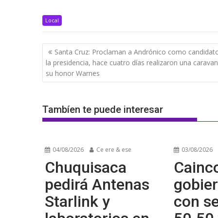
Local
Navegación
Santa Cruz: Proclaman a Andrónico como candidat
de
la presidencia, hace cuatro días realizaron una carava
entradas
su honor Warnes
Tambíen te puede interesar
04/08/2026
Ce ere & ese
03/08/2026
Chuquisaca
Cainco
pedirá Antenas
gobier
Starlink y
con se