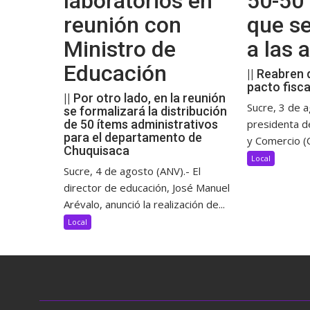
laboratorios en
50-50 
reunión con
que s
Ministro de
a las
Educación
|| Reabren 
pacto fisca
|| Por otro lado, en la reunión
Sucre, 3 de a
se formalizará la distribución
de 50 ítems administrativos
presidenta d
para el departamento de
y Comercio (C
Chuquisaca
Local
Sucre, 4 de agosto (ANV).- El
director de educación, José Manuel
Arévalo, anunció la realización de...
Local