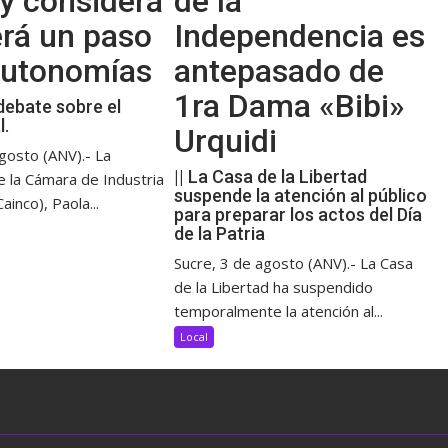
y considera
de la
erá un paso
Independencia es
 autonomías
antepasado de
1ra Dama «Bibi»
debate sobre el
l.
Urquidi
gosto (ANV).- La
|| La Casa de la Libertad
e la Cámara de Industria
suspende la atención al público
ainco), Paola...
para preparar los actos del Día
de la Patria
Sucre, 3 de agosto (ANV).- La Casa
de la Libertad ha suspendido
temporalmente la atención al...
Local