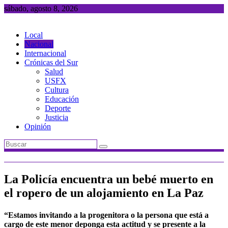
Saltar
sábado, agosto 8, 2026
al
contenido
Local
Nacional
Internacional
Crónicas del Sur
Salud
USFX
Cultura
Educación
Deporte
Justicia
Opinión
La Policía encuentra un bebé muerto en
el ropero de un alojamiento en La Paz
“Estamos invitando a la progenitora o la persona que está a
cargo de este menor deponga esta actitud y se presente a la