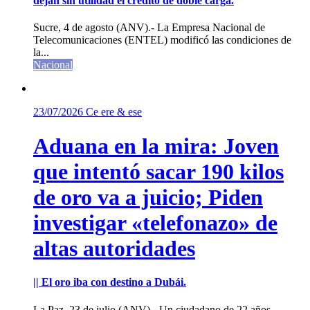
dejan sin utilidad el crédito de doble carga.
Sucre, 4 de agosto (ANV).- La Empresa Nacional de
Telecomunicaciones (ENTEL) modificó las condiciones de
la...
Nacional
23/07/2026
Ce ere & ese
Aduana en la mira: Joven
que intentó sacar 190 kilos
de oro va a juicio; Piden
investigar «telefonazo» de
altas autoridades
|| El oro iba con destino a Dubái.
La Paz, 23 de julio (ANV).- Un ciudadano de 22 años,