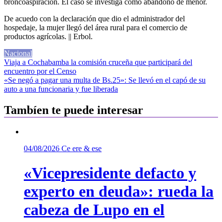
broncoaspiración. El caso se investiga como abandono de menor.
De acuedo con la declaración que dio el administrador del
hospedaje, la mujer llegó del área rural para el comercio de
productos agrícolas. || Erbol.
Nacional
Navegación
Viaja a Cochabamba la comisión cruceña que participará del
encuentro por el Censo
de
«Se negó a pagar una multa de Bs.25»: Se llevó en el capó de su
entradas
auto a una funcionaria y fue liberada
Tambíen te puede interesar
04/08/2026
Ce ere & ese
«Vicepresidente defacto y
experto en deuda»: rueda la
cabeza de Lupo en el