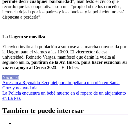
permite decir cualquier barbaridad”
, manifestó el cívico que
recordó que las cooperativas son una “propiedad de los cruceños,
herencia dejada por los padres y los abuelos, y la población no está
dispuesta a perderla”.
La Uagrm se moviliza
El cívico invitó a la población a sumarse a la marcha convocada por
la Uagrm para el viernes a las 10:00. El vicerrector de esa
universidad, Reinerio Vargas, manifestó que darán la vuelta al
segundo anillo,
partirán de la Av. Busch, para hacer escuchar su
voz en apoyo al Censo 2023
. || El Deber.
Nacional
Navegación
Arrestan a Reynaldo Ezequiel por atropellar a una niña en Santa
Cruz y no ayudarla
de
La Policía encuentra un bebé muerto en el ropero de un alojamiento
entradas
en La Paz
Tambíen te puede interesar