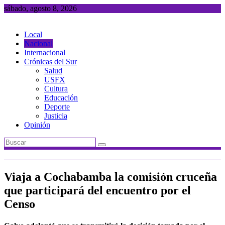
Saltar
sábado, agosto 8, 2026
al
contenido
Local
Nacional
Internacional
Crónicas del Sur
Salud
USFX
Cultura
Educación
Deporte
Justicia
Opinión
Viaja a Cochabamba la comisión cruceña
que participará del encuentro por el
Censo