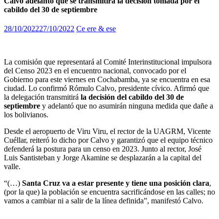
Calvo adelantó que se transmitirá la decisión tomada por el
cabildo del 30 de septiembre
28/10/2022
27/10/2022
Ce ere & ese
La comisión que representará al Comité Interinstitucional impulsora
del Censo 2023 en el encuentro nacional, convocado por el
Gobierno para este viernes en Cochabamba, ya se encuentra en esa
ciudad. Lo confirmó Rómulo Calvo, presidente cívico. Afirmó que
la delegación transmitirá
la decisión del cabildo del 30 de
septiembre
y adelantó que no asumirán ninguna medida que dañe a
los bolivianos.
Desde el aeropuerto de Viru Viru, el rector de la UAGRM, Vicente
Cuéllar, reiteró lo dicho por Calvo y garantizó que el equipo técnico
defenderá la postura para un censo en 2023. Junto al rector, José
Luis Santisteban y Jorge Akamine se desplazarán a la capital del
valle.
“(…)
Santa Cruz va a estar presente y tiene una posición clara
,
(por la que) la población se encuentra sacrificándose en las calles; no
vamos a cambiar ni a salir de la línea definida”, manifestó Calvo.