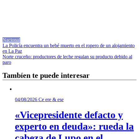
Nacional
Navegación
La Policía encuentra un bebé muerto en el ropero de un alojamiento
en La Paz
de
Norte cruceño: productores de leche regalan su producto debido al
entradas
paro
Tambíen te puede interesar
04/08/2026
Ce ere & ese
«Vicepresidente defacto y
experto en deuda»: rueda la
cabeza de Lupo en el