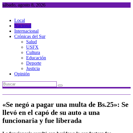
Saltar
sábado, agosto 8, 2026
al
contenido
Local
Nacional
Internacional
Crónicas del Sur
Salud
USFX
Cultura
Educación
Deporte
Justicia
Opinión
«Se negó a pagar una multa de Bs.25»: Se
llevó en el capó de su auto a una
funcionaria y fue liberada