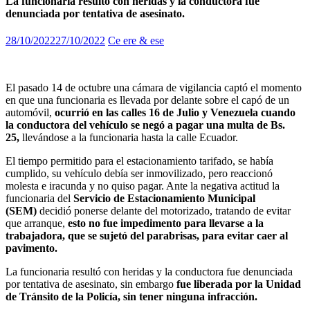
La funcionaria resultó con heridas y la conductora fue
denunciada por tentativa de asesinato.
28/10/2022
27/10/2022
Ce ere & ese
El pasado 14 de octubre una cámara de vigilancia captó el momento
en que una funcionaria es llevada por delante sobre el capó de un
automóvil,
ocurrió en las calles 16 de Julio y Venezuela cuando
la conductora del vehículo se negó a pagar una multa de Bs.
25,
llevándose a la funcionaria hasta la calle Ecuador.
El tiempo permitido para el estacionamiento tarifado, se había
cumplido, su vehículo debía ser inmovilizado, pero reaccionó
molesta e iracunda y no quiso pagar. Ante la negativa actitud la
funcionaria del
Servicio de Estacionamiento Municipal
(SEM)
decidió ponerse delante del motorizado, tratando de evitar
que arranque,
esto no fue impedimento para llevarse a la
trabajadora, que se sujetó del parabrisas, para evitar caer al
pavimento.
La funcionaria resultó con heridas y la conductora fue denunciada
por tentativa de asesinato, sin embargo
fue liberada por la Unidad
de Tránsito de la Policía, sin tener ninguna infracción.